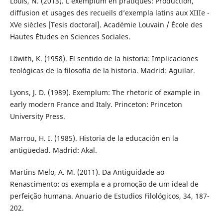
Louis, N. (2013). L’exemplum en pratiques: Production,
diffusion et usages des recueils d’exempla latins aux XIIIe -
XVe siècles [Tesis doctoral]. Académie Louvain / École des
Hautes Études en Sciences Sociales.
Löwith, K. (1958). El sentido de la historia: Implicaciones
teológicas de la filosofía de la historia. Madrid: Aguilar.
Lyons, J. D. (1989). Exemplum: The rhetoric of example in
early modern France and Italy. Princeton: Princeton
University Press.
Marrou, H. I. (1985). Historia de la educación en la
antigüedad. Madrid: Akal.
Martins Melo, A. M. (2011). Da Antiguidade ao
Renascimento: os exempla e a promoção de um ideal de
perfeição humana. Anuario de Estudios Filológicos, 34, 187-
202.