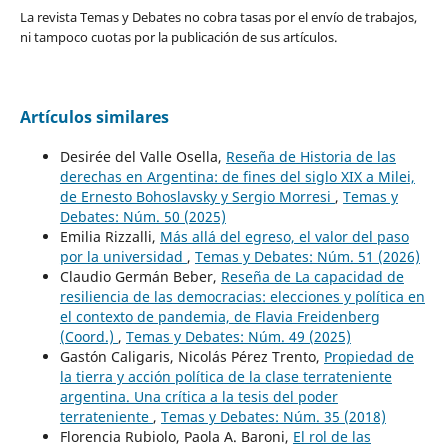
La revista Temas y Debates no cobra tasas por el envío de trabajos,
ni tampoco cuotas por la publicación de sus artículos.
Artículos similares
Desirée del Valle Osella,
Reseña de Historia de las
derechas en Argentina: de fines del siglo XIX a Milei,
de Ernesto Bohoslavsky y Sergio Morresi
,
Temas y
Debates: Núm. 50 (2025)
Emilia Rizzalli,
Más allá del egreso, el valor del paso
por la universidad
,
Temas y Debates: Núm. 51 (2026)
Claudio Germán Beber,
Reseña de La capacidad de
resiliencia de las democracias: elecciones y política en
el contexto de pandemia, de Flavia Freidenberg
(Coord.)
,
Temas y Debates: Núm. 49 (2025)
Gastón Caligaris, Nicolás Pérez Trento,
Propiedad de
la tierra y acción política de la clase terrateniente
argentina. Una crítica a la tesis del poder
terrateniente
,
Temas y Debates: Núm. 35 (2018)
Florencia Rubiolo, Paola A. Baroni,
El rol de las