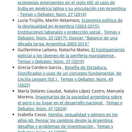
economías emergentes en el siglo XXI: el caso de
India en América latina y su vinculación con Argentina
,
Temas y Debates: Núm. 27 (2014)
Lucía Trujillo, Martín Retamozo,
Economía política de
la desigualdad en Argentina (2003-2015).
Instituciones laborales y protección social
,
Temas y
Debates: Núm. 33 (2017): Dossier "Balance de una
década larga: Argentina 2003-2015"
Guillermina Laitano, Natacha Mateo,
El hostigamiento
policial a los jóvenes de la periferia marplatense
,
Temas y Debates: Núm. 37 (2019)
Grecia Cordero García ,
Reseña de Dictadura.
Significados y usos de un concepto fundamental, de
Cecilia Lesgart (Ed.)
,
Temas y Debates: Núm. 49
(2025)
María Dolores Liaudat, Natalia López Castro, Manuela
Moreno,
Imaginarios de la sociedad argentina sobre
el agro y su lugar en el desarrollo nacional
,
Temas y
Debates: Núm. 47 (2024)
Isabella Cosse,
Familia, sexualidad y género en los
años 60. Pensar los cambios desde la Argentina:
desafíos y problemas de investigación
,
Temas y