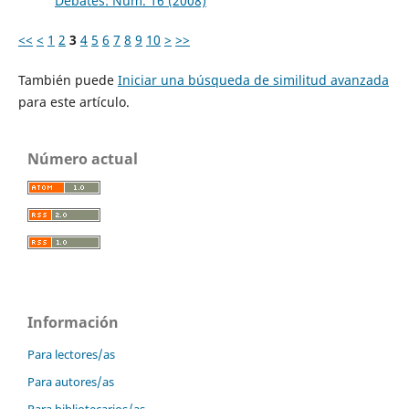
Debates: Núm. 16 (2008)
<<
<
1
2
3
4
5
6
7
8
9
10
>
>>
También puede
Iniciar una búsqueda de similitud avanzada
para este artículo.
Número actual
Información
Para lectores/as
Para autores/as