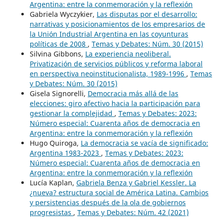
Argentina: entre la conmemoración y la reflexión
Gabriela Wyczykier,
Las disputas por el desarrollo:
narrativas y posicionamientos de los empresarios de
la Unión Industrial Argentina en las coyunturas
políticas de 2008
,
Temas y Debates: Núm. 30 (2015)
Silvina Gibbons,
La experiencia neoliberal.
Privatización de servicios públicos y reforma laboral
en perspectiva neoinstitucionalista, 1989-1996
,
Temas
y Debates: Núm. 30 (2015)
Gisela Signorelli,
Democracia más allá de las
elecciones: giro afectivo hacia la participación para
gestionar la complejidad
,
Temas y Debates: 2023:
Número especial: Cuarenta años de democracia en
Argentina: entre la conmemoración y la reflexión
Hugo Quiroga,
La democracia se vacía de significado:
Argentina 1983-2023
,
Temas y Debates: 2023:
Número especial: Cuarenta años de democracia en
Argentina: entre la conmemoración y la reflexión
Lucía Kaplan,
Gabriela Benza y Gabriel Kessler. La
¿nueva? estructura social de América Latina. Cambios
y persistencias después de la ola de gobiernos
progresistas
,
Temas y Debates: Núm. 42 (2021)