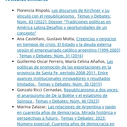
Florencia Ríspolo,
Los discursos de Kirchner y su
vínculo con el republicanismo
,
Temas y Debates:
Núm. 43 (2022): Dossier “Tradiciones políticas en
América Latina.Desafíos y oportunidades de un
concepto”
Ana Castellani, Gustavo Motta,
Creencias y negocios
en tiempos de crisis. El Estado y la deuda externa
según el empresariado católico argentino (1999-2003)
,
Temas y Debates: Núm. 31 (2016)
Guillermo Oscar Ferrero, María Celina Añaños,
Las
políticas de promoción de las exportaciones en la
provincia de Santa Fe, período 2008-2011. Entre
avances institucionales innovadores y resultados
limitados
,
Temas y Debates: Núm. 30 (2015)
Gonzalo Ricci Cernadas,
Republicanismo a dos voces:
el anarquismo de De la Boétie y el estatismo de
Spinoza
,
Temas y Debates: Núm. 46 (2023)
Marina Zalazar,
Las relaciones de Argentina y Japón
en cuarenta años de democracia. Mirada histórica y
perspectivas a futuro
,
Temas y Debates: 2023:
Número especial: Cuarenta años de democracia en