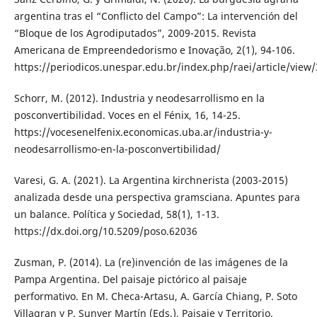
argentina tras el “Conflicto del Campo”: La intervención del
“Bloque de los Agrodiputados”, 2009-2015. Revista
Americana de Empreendedorismo e Inovação, 2(1), 94-106.
https://periodicos.unespar.edu.br/index.php/raei/article/view
Schorr, M. (2012). Industria y neodesarrollismo en la
posconvertibilidad. Voces en el Fénix, 16, 14-25.
https://vocesenelfenix.economicas.uba.ar/industria-y-
neodesarrollismo-en-la-posconvertibilidad/
Varesi, G. A. (2021). La Argentina kirchnerista (2003-2015)
analizada desde una perspectiva gramsciana. Apuntes para
un balance. Política y Sociedad, 58(1), 1-13.
https://dx.doi.org/10.5209/poso.62036
Zusman, P. (2014). La (re)invención de las imágenes de la
Pampa Argentina. Del paisaje pictórico al paisaje
performativo. En M. Checa-Artasu, A. García Chiang, P. Soto
Villagran y P. Sunyer Martín (Eds.), Paisaje y Territorio.