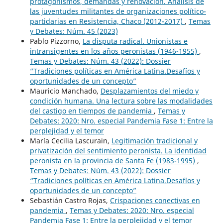
protagonismos, demandas y renovación. Análisis de
las juventudes militantes de organizaciones político-
partidarias en Resistencia, Chaco (2012-2017)
,
Temas
y Debates: Núm. 45 (2023)
Pablo Pizzorno,
La disputa radical. Unionistas e
intransigentes en los años peronistas (1946-1955)
,
Temas y Debates: Núm. 43 (2022): Dossier
“Tradiciones políticas en América Latina.Desafíos y
oportunidades de un concepto”
Mauricio Manchado,
Desplazamientos del miedo y
condición humana. Una lectura sobre las modalidades
del castigo en tiempos de pandemia
,
Temas y
Debates: 2020: Nro. especial Pandemia Fase 1: Entre la
perplejidad y el temor
María Cecilia Lascurain,
Legitimación tradicional y
privatización del sentimiento peronista. La identidad
peronista en la provincia de Santa Fe (1983-1995)
,
Temas y Debates: Núm. 43 (2022): Dossier
“Tradiciones políticas en América Latina.Desafíos y
oportunidades de un concepto”
Sebastián Castro Rojas,
Crispaciones conectivas en
pandemia
,
Temas y Debates: 2020: Nro. especial
Pandemia Fase 1: Entre la perplejidad y el temor