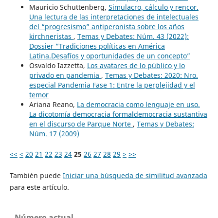
Mauricio Schuttenberg,
Simulacro, cálculo y rencor.
Una lectura de las interpretaciones de intelectuales
del “progresismo” antiperonista sobre los años
kirchneristas
,
Temas y Debates: Núm. 43 (2022):
Dossier “Tradiciones políticas en América
Latina.Desafíos y oportunidades de un concepto”
Osvaldo Iazzetta,
Los avatares de lo público y lo
privado en pandemia
,
Temas y Debates: 2020: Nro.
especial Pandemia Fase 1: Entre la perplejidad y el
temor
Ariana Reano,
La democracia como lenguaje en uso.
La dicotomía democracia formaldemocracia sustantiva
en el discurso de Parque Norte
,
Temas y Debates:
Núm. 17 (2009)
<<
<
20
21
22
23
24
25
26
27
28
29
>
>>
También puede
Iniciar una búsqueda de similitud avanzada
para este artículo.
Número actual