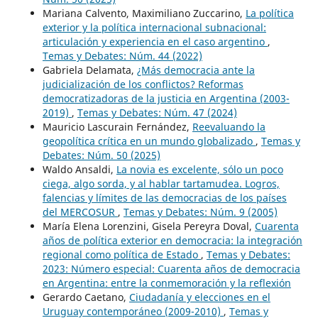
Mariana Calvento, Maximiliano Zuccarino,
La política
exterior y la política internacional subnacional:
articulación y experiencia en el caso argentino
,
Temas y Debates: Núm. 44 (2022)
Gabriela Delamata,
¿Más democracia ante la
judicialización de los conflictos? Reformas
democratizadoras de la justicia en Argentina (2003-
2019)
,
Temas y Debates: Núm. 47 (2024)
Mauricio Lascurain Fernández,
Reevaluando la
geopolítica crítica en un mundo globalizado
,
Temas y
Debates: Núm. 50 (2025)
Waldo Ansaldi,
La novia es excelente, sólo un poco
ciega, algo sorda, y al hablar tartamudea. Logros,
falencias y límites de las democracias de los países
del MERCOSUR
,
Temas y Debates: Núm. 9 (2005)
María Elena Lorenzini, Gisela Pereyra Doval,
Cuarenta
años de política exterior en democracia: la integración
regional como política de Estado
,
Temas y Debates:
2023: Número especial: Cuarenta años de democracia
en Argentina: entre la conmemoración y la reflexión
Gerardo Caetano,
Ciudadanía y elecciones en el
Uruguay contemporáneo (2009-2010)
,
Temas y