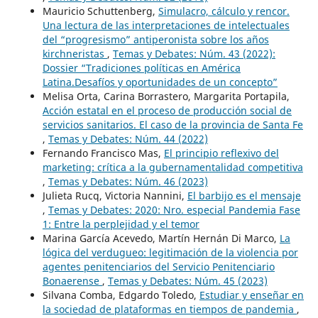
Mauricio Schuttenberg,
Simulacro, cálculo y rencor.
Una lectura de las interpretaciones de intelectuales
del “progresismo” antiperonista sobre los años
kirchneristas
,
Temas y Debates: Núm. 43 (2022):
Dossier “Tradiciones políticas en América
Latina.Desafíos y oportunidades de un concepto”
Melisa Orta, Carina Borrastero, Margarita Portapila,
Acción estatal en el proceso de producción social de
servicios sanitarios. El caso de la provincia de Santa Fe
,
Temas y Debates: Núm. 44 (2022)
Fernando Francisco Mas,
El principio reflexivo del
marketing: crítica a la gubernamentalidad competitiva
,
Temas y Debates: Núm. 46 (2023)
Julieta Rucq, Victoria Nannini,
El barbijo es el mensaje
,
Temas y Debates: 2020: Nro. especial Pandemia Fase
1: Entre la perplejidad y el temor
Marina García Acevedo, Martín Hernán Di Marco,
La
lógica del verdugueo: legitimación de la violencia por
agentes penitenciarios del Servicio Penitenciario
Bonaerense
,
Temas y Debates: Núm. 45 (2023)
Silvana Comba, Edgardo Toledo,
Estudiar y enseñar en
la sociedad de plataformas en tiempos de pandemia
,