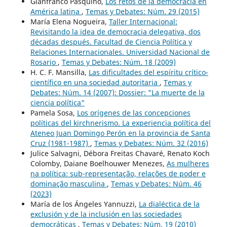
Gianfranco Pasquino,
Los retos de la democracia en
América latina
,
Temas y Debates: Núm. 29 (2015)
María Elena Nogueira,
Taller Internacional:
Revisitando la idea de democracia delegativa, dos
décadas después. Facultad de Ciencia Política y
Relaciones Internacionales. Universidad Nacional de
Rosario
,
Temas y Debates: Núm. 18 (2009)
H. C. F. Mansilla,
Las dificultades del espíritu crítico-
científico en una sociedad autoritaria
,
Temas y
Debates: Núm. 14 (2007): Dossier: "La muerte de la
ciencia política"
Pamela Sosa,
Los orígenes de las concepciones
políticas del kirchnerismo. La experiencia política del
Ateneo Juan Domingo Perón en la provincia de Santa
Cruz (1981-1987)
,
Temas y Debates: Núm. 32 (2016)
Julice Salvagni, Débora Freitas Chavaré, Renato Koch
Colomby, Daiane Boelhouwer Menezes,
As mulheres
na política: sub-representação, relações de poder e
dominação masculina
,
Temas y Debates: Núm. 46
(2023)
María de los Ángeles Yannuzzi,
La dialéctica de la
exclusión y de la inclusión en las sociedades
democráticas
,
Temas y Debates: Núm. 19 (2010)