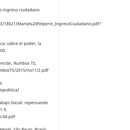
a o ingreso ciudadano
133/18021/Marta%20Felperin_IngresoCiudadano.pdf?
ca: sobre el poder, la
XXI.
vención. Rumbos TS,
RumbosTS/2015/no11/2.pdf
a.
opolitica/
abajo Social: repensando
1-9.
6-04.pdf
 Hegel. São Paulo, Brasil: