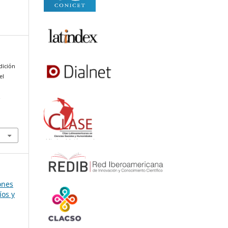
adición
el
.
ones
íos y