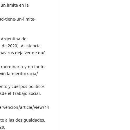
 un límite en la
d-tiene-un-limite-
d Argentina de
l de 2020). Asistencia
navirus deja ver de qué
raordinaria-y-no-tanto-
io-la-meritocracia/
ento y cuerpos políticos
sde el Trabajo Social.
ervencion/article/view/44
ente a las desigualdades.
28.