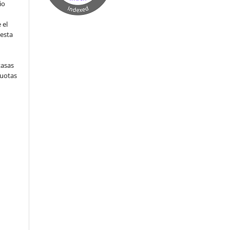
io
 el
 esta
tasas
cuotas