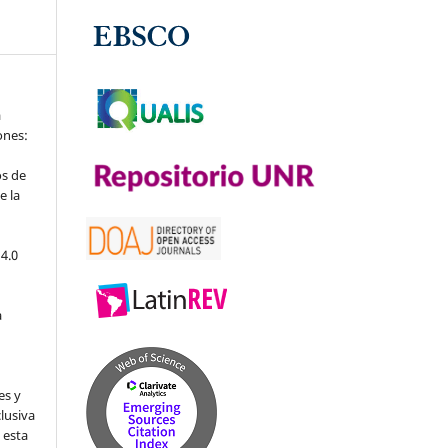
a
iones:
os de
e la
4.0
a
es y
clusiva
 esta