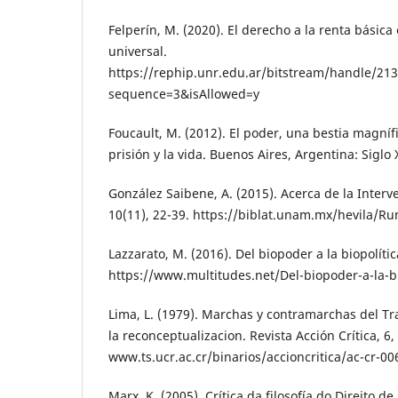
Felperín, M. (2020). El derecho a la renta básic
universal.
https://rephip.unr.edu.ar/bitstream/handle/2
sequence=3&isAllowed=y
Foucault, M. (2012). El poder, una bestia magnífi
prisión y la vida. Buenos Aires, Argentina: Siglo 
González Saibene, A. (2015). Acerca de la Inter
10(11), 22-39. https://biblat.unam.mx/hevila/
Lazzarato, M. (2016). Del biopoder a la biopolític
https://www.multitudes.net/Del-biopoder-a-la-bi
Lima, L. (1979). Marchas y contramarchas del Tr
la reconceptualizacion. Revista Acción Crítica, 6, 
www.ts.ucr.ac.cr/binarios/accioncritica/ac-cr-00
Marx, K. (2005). Crítica da filosofía do Direito de