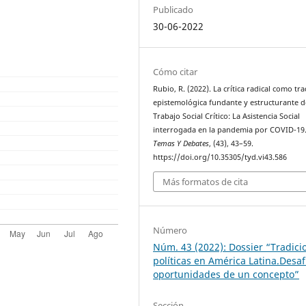
Publicado
30-06-2022
Cómo citar
Rubio, R. (2022). La crítica radical como tr
epistemológica fundante y estructurante d
Trabajo Social Crítico: La Asistencia Social
interrogada en la pandemia por COVID-19
Temas Y Debates
, (43), 43–59.
https://doi.org/10.35305/tyd.vi43.586
Más formatos de cita
Número
Núm. 43 (2022): Dossier “Tradici
políticas en América Latina.Desaf
oportunidades de un concepto”
Sección