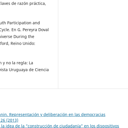
Claves de razón práctica,
uth Participation and
ycle. En G. Pereyra Doval
niverse During the
ford, Reino Unido:
n y no la regla: La
vista Uruguaya de Ciencia
nin. Representación y deliberación en las democracias
26 (2013)
la idea de la “construcción de ciudadanía” en los dispositivos