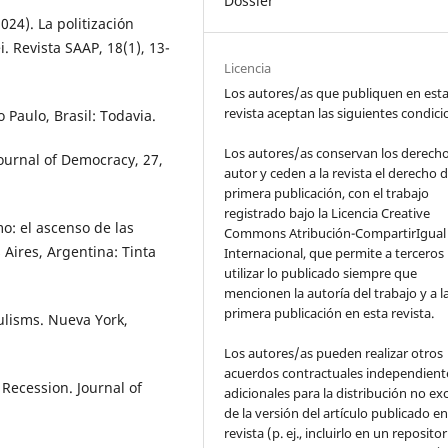
Dossier
2024). La politización
i. Revista SAAP, 18(1), 13-
Licencia
Los autores/as que publiquen en est
revista aceptan las siguientes condic
 Paulo, Brasil: Todavia.
Los autores/as conservan los derech
ournal of Democracy, 27,
autor y ceden a la revista el derecho d
primera publicación, con el trabajo
registrado bajo la Licencia Creative
mo: el ascenso de las
Commons Atribución-CompartirIgual 
Aires, Argentina: Tinta
Internacional, que permite a terceros
utilizar lo publicado siempre que
mencionen la autoría del trabajo y a l
primera publicación en esta revista.
pulisms. Nueva York,
Los autores/as pueden realizar otros
acuerdos contractuales independient
Recession. Journal of
adicionales para la distribución no ex
de la versión del artículo publicado en
revista (p. ej., incluirlo en un repositor