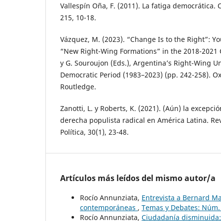
Vallespín Oña, F. (2011). La fatiga democrática. 
215, 10-18.
Vázquez, M. (2023). “Change Is to the Right”: Yo
“New Right-Wing Formations” in the 2018-2021 C
y G. Souroujon (Eds.), Argentina’s Right-Wing U
Democratic Period (1983–2023) (pp. 242-258). Ox
Routledge.
Zanotti, L. y Roberts, K. (2021). (Aún) la excepció
derecha populista radical en América Latina. Re
Política, 30(1), 23-48.
Artículos más leídos del mismo autor/a
Rocío Annunziata,
Entrevista a Bernard Ma
contemporáneas
,
Temas y Debates: Núm. 
Rocío Annunziata,
Ciudadanía disminuida: 