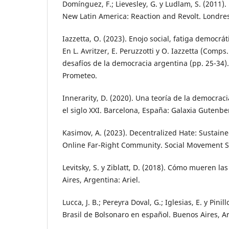
Domínguez, F.; Lievesley, G. y Ludlam, S. (2011). 
New Latin America: Reaction and Revolt. Londre
Iazzetta, O. (2023). Enojo social, fatiga democrá
En L. Avritzer, E. Peruzzotti y O. Iazzetta (Comps.)
desafíos de la democracia argentina (pp. 25-34)
Prometeo.
Innerarity, D. (2020). Una teoría de la democra
el siglo XXI. Barcelona, España: Galaxia Gutenbe
Kasimov, A. (2023). Decentralized Hate: Sustaine
Online Far-Right Community. Social Movement St
Levitsky, S. y Ziblatt, D. (2018). Cómo mueren l
Aires, Argentina: Ariel.
Lucca, J. B.; Pereyra Doval, G.; Iglesias, E. y Pinill
Brasil de Bolsonaro en español. Buenos Aires, A