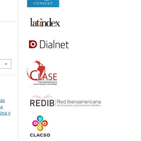
vas
la
ina y