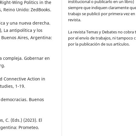
institucional o publicarlo en un libro)
Right-Wing Politics in the
siempre que indiquen claramente que
s, Reino Unido: ZedBooks.
trabajo se publicó por primera vez en
revista.
tica y una nueva derecha.
, La antipolítica y los
La revista Temas y Debates no cobra 
. Buenos Aires, Argentina:
por el envío de trabajos, ni tampoco 
por la publicación de sus artículos.
cia compleja. Gobernar en
rg.
d Connective Action in
udies, 1-19.
as democracias. Buenos
os, C. (Eds.) (2023). El
rgentina: Prometeo.