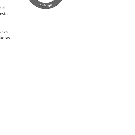
 el
 esta
tasas
cuotas