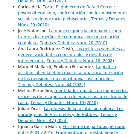
Debates: Núm. 40 (2020)
Carlos de la Torre,
El gobierno de Rafael Correa:
posneoliberalismo, confrontación con los movimientos
sociales y democracia plebiscitaria
,
Temas y Debates:
Núm. 20 (2010)
José Natanson,
La nueva izquierda latinoamericana
frente a los medios de comunicación: una relación
compleja
,
Temas y Debates: Núm. 20 (2010)
Ana Laura Rodríguez Gustá,
Las políticas sensibles al
género: variedades conceptuales y desafíos de
intervención
,
Temas y Debates: Núm. 16 (2008)
Manuel Mallardi, Emiliano Fernández,
La política
asistencial en la etapa macrista: una caracterización
de las pensiones no contributivas asistenciales
,
Temas y Debates: Núm. 44 (2022)
Melina Perbellini,
Identidades puestas en juego en los
procesos de recuperación de empresas: un estudio de
caso
,
Temas y Debates: Núm. 19 (2010)
Julián Zícari,
La génesis de la institución política. Los
paradigmas de Aristóteles y de Hobbes
,
Temas y
Debates: Núm. 47 (2024)
Ignacio García Marín,
El sistema de partidos peruano
entre 2001 y 2016. Fragmentación, inestabilidad y