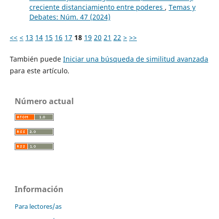
creciente distanciamiento entre poderes
,
Temas y
Debates: Núm. 47 (2024)
<<
<
13
14
15
16
17
18
19
20
21
22
>
>>
También puede
Iniciar una búsqueda de similitud avanzada
para este artículo.
Número actual
Información
Para lectores/as