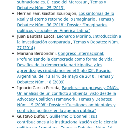
subnacionales. El caso del Mercosur
,
Temas y
Debates: Núm. 25 (2013)
Hernán Fair, Gastón Souroujon,
Los síntomas de lo
Real y el eterno retorno de lo Imaginario
,
Temas y
Debates: Núm. 36 (2018): Dossier "Imaginarios
políticos y sociales en América Latina"
Juan Bautista Lucca,
Leonardo Morlino. Introducción a
la investigación comparada
,
Temas y Debates: Núm.
27 (2014)
Mariana Berdondini,
Congreso Internacional:
Profundizando la democracia como forma de vida.
Desafíos de la democracia participativa y los
aprendizajes ciudadanos en el Siglo XXI. Rosario,
Argentina, del 13 al 16 de mayo de 2010
,
Temas y
Debates: Núm. 18 (2009)
Ignacio García Pereda,
Papeleras uruguayas y ONGs.
Un análisis de un conflicto ambiental visto desde la
Advocacy Coalition Framework
,
Temas y Debates:
Núm. 15 (2008): Dossier:“Cuestiones ambientales y
conflictos políticos en la agenda pública”
Gustavo Dufour,
Guillermo O’Donnell: sus
contribuciones a la institucionalización de la ciencia
política en Argentina
,
Temas y Debates: Núm. 24