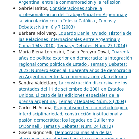
Argentina: entre la conmemoración y la reflexión
Gabriel Britos,
Consideraciones sobre la
profesionalización del Trabajo Social en Argentina y
su vinculación con la Iglesia Católica
,
Temas y
Debates: Núm. 6 y 7 (2003)
Bárbara Nioi Varg,
Eduardo Daniel Oviedo. Historia de
las Relaciones Internacionales entre Argentina y
China 1945-2010
,
Temas y Debates: Núm. 27 (2014)
María Elena Lorenzini, Gisela Pereyra Doval,
Cuarenta
años de política exterior en democracia: la integración
regional como política de Estado
,
Temas y Debates:
2023: Número especial: Cuarenta años de democracia
en Argentina: entre la conmemoración y la reflexión
Sandra Valdettaro,
La construcción discursiva de los
atentados del 11 de setiembre de 2001 en Estados
Unidos. El caso de las ediciones especiales de la
prensa argentina
,
Temas y Debates: Núm. 8 (2004)
Carlos H. Acuña,
Pragmatismo teórico-metodológico,
interdisciplinariedad, construcción institucional y
pasión democrática: los legados de Guillermo
O’Donnell
,
Temas y Debates: Núm. 24 (2012)
Gisela Signorelli,
Democracia más allá de las
elecciones: giro afectivo hacia la participación para