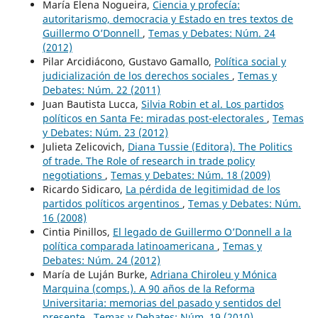
María Elena Nogueira,
Ciencia y profecía:
autoritarismo, democracia y Estado en tres textos de
Guillermo O’Donnell
,
Temas y Debates: Núm. 24
(2012)
Pilar Arcidiácono, Gustavo Gamallo,
Política social y
judicialización de los derechos sociales
,
Temas y
Debates: Núm. 22 (2011)
Juan Bautista Lucca,
Silvia Robin et al. Los partidos
políticos en Santa Fe: miradas post-electorales
,
Temas
y Debates: Núm. 23 (2012)
Julieta Zelicovich,
Diana Tussie (Editora). The Politics
of trade. The Role of research in trade policy
negotiations
,
Temas y Debates: Núm. 18 (2009)
Ricardo Sidicaro,
La pérdida de legitimidad de los
partidos políticos argentinos
,
Temas y Debates: Núm.
16 (2008)
Cintia Pinillos,
El legado de Guillermo O’Donnell a la
política comparada latinoamericana
,
Temas y
Debates: Núm. 24 (2012)
María de Luján Burke,
Adriana Chiroleu y Mónica
Marquina (comps.). A 90 años de la Reforma
Universitaria: memorias del pasado y sentidos del
presente
,
Temas y Debates: Núm. 19 (2010)