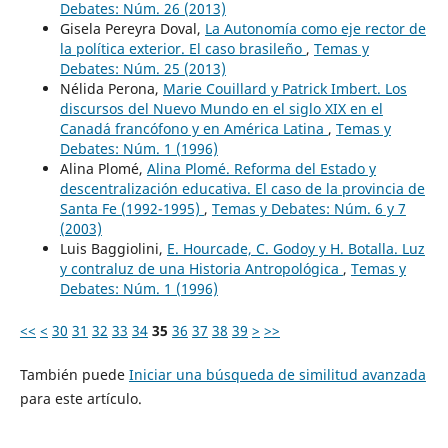
Debates: Núm. 26 (2013)
Gisela Pereyra Doval,
La Autonomía como eje rector de
la política exterior. El caso brasileño
,
Temas y
Debates: Núm. 25 (2013)
Nélida Perona,
Marie Couillard y Patrick Imbert. Los
discursos del Nuevo Mundo en el siglo XIX en el
Canadá francófono y en América Latina
,
Temas y
Debates: Núm. 1 (1996)
Alina Plomé,
Alina Plomé. Reforma del Estado y
descentralización educativa. El caso de la provincia de
Santa Fe (1992-1995)
,
Temas y Debates: Núm. 6 y 7
(2003)
Luis Baggiolini,
E. Hourcade, C. Godoy y H. Botalla. Luz
y contraluz de una Historia Antropológica
,
Temas y
Debates: Núm. 1 (1996)
<<
<
30
31
32
33
34
35
36
37
38
39
>
>>
También puede
Iniciar una búsqueda de similitud avanzada
para este artículo.