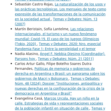
Sebastián Castro Rojas,
La naturalización de los usos y
las prácticas tecnológicas. Los mensajes de texto como
expresión de las transformaciones de la comunicación
en la sociedad actual
,
Temas y Debates: Núm. 13
(2007)
Martín Beristain, Sofía Lantelme,
Las relaciones
internacionales, el turismo y un nuevo fenómeno
mundial: Covid-19. El caso de los Juegos Olímpicos
(Tokio, 2020)
,
Temas y Debates: 2020: Nro. especial
Pandemia Fase 1: Entre la perplejidad y el temor
Nadia Alasino,
Ángel F. Nebbia Diesing (Coordinador).
Parsons hoy
,
Temas y Debates: Núm. 21 (2011)
Carlos Artur Gallo, Filipe Botelho Soares Dutra
Fernandes,
Políticas de memoria y gobiernos de
derecha en Argentina y Brasil: un panorama sobre los
gobiernos de Macri y Bolsonaro
,
Temas y Debates:
Núm. 48 (2024): Dossier "Instituciones, antipolítica y
nuevas derechas en la configuración de la crisis de la
democracia en Argentina y Brasil"
Evangelina Casá,
Marcos Urcola. Hay un niño en la
calle. Estrategias de vida y representaciones sociales
de la población infantil en situación de calle
,
Temas y