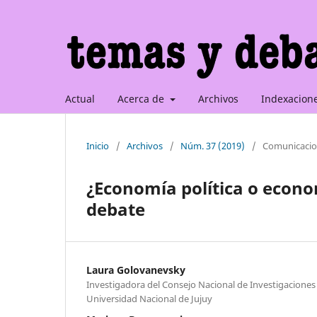
Actual
Acerca de
Archivos
Indexacion
Inicio
/
Archivos
/
Núm. 37 (2019)
/
Comunicacio
¿Economía política o econ
debate
Laura Golovanevsky
Investigadora del Consejo Nacional de Investigaciones C
Universidad Nacional de Jujuy