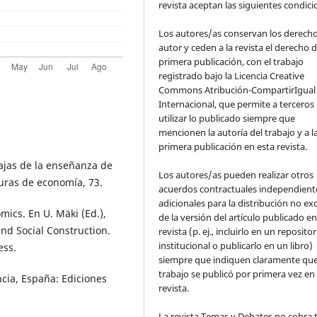
revista aceptan las siguientes condic
Los autores/as conservan los derech
autor y ceden a la revista el derecho d
primera publicación, con el trabajo
registrado bajo la Licencia Creative
Commons Atribución-CompartirIgual 
Internacional, que permite a terceros
utilizar lo publicado siempre que
mencionen la autoría del trabajo y a l
primera publicación en esta revista.
tajas de la enseñanza de
Los autores/as pueden realizar otros
uras de economía, 73.
acuerdos contractuales independient
adicionales para la distribución no ex
mics. En U. Mäki (Ed.),
de la versión del artículo publicado en
nd Social Construction.
revista (p. ej., incluirlo en un repositor
institucional o publicarlo en un libro)
ess.
siempre que indiquen claramente que
trabajo se publicó por primera vez en
encia, España: Ediciones
revista.
La revista Temas y Debates no cobra 