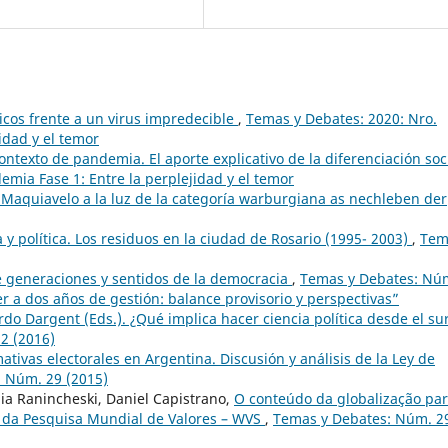
íticos frente a un virus impredecible
,
Temas y Debates: 2020: Nro.
idad y el temor
contexto de pandemia. El aporte explicativo de la diferenciación soc
emia Fase 1: Entre la perplejidad y el temor
 Maquiavelo a la luz de la categoría warburgiana as nechleben der
 y política. Los residuos en la ciudad de Rosario (1995- 2003)
,
Tem
 generaciones y sentidos de la democracia
,
Temas y Debates: Nú
er a dos años de gestión: balance provisorio y perspectivas”
do Dargent (Eds.). ¿Qué implica hacer ciencia política desde el sur
2 (2016)
tivas electorales en Argentina. Discusión y análisis de la Ley de
 Núm. 29 (2015)
nia Ranincheski, Daniel Capistrano,
O conteúdo da globalização pa
r da Pesquisa Mundial de Valores – WVS
,
Temas y Debates: Núm. 2