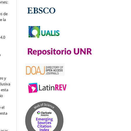
iones:
os de
e la
4.0
a
es y
clusiva
 esta
io
 el
 esta
tasas