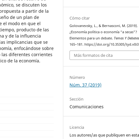
ómico, se discuten los
propuesta a partir de la
iseño de un plan de
Cómo citar
be el modo en que el
Golovanevsky, L., & Bernasconi, M. (2019).
 tiempo, producto de las
¿Economía política o economía “a secas”?
na y de la influencia
Elementos para un debate.
Temas Y Debate
 las implicancias que se
165–181. https://doi.org/10.35305/tyd.v0i3
onomía, enfocándose sobre
las diferentes corrientes
Más formatos de cita
tico de la economía.
Número
Núm. 37 (2019)
Sección
Comunicaciones
Licencia
Los autores/as que publiquen en est