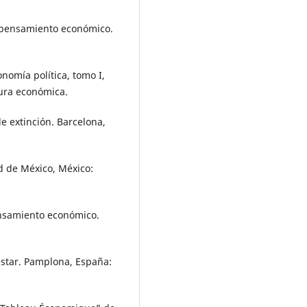
el pensamiento económico.
conomía política, tomo I,
tura económica.
de extinción. Barcelona,
d de México, México:
pensamiento económico.
estar. Pamplona, España: