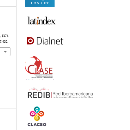
s
, (37),
7.432
a