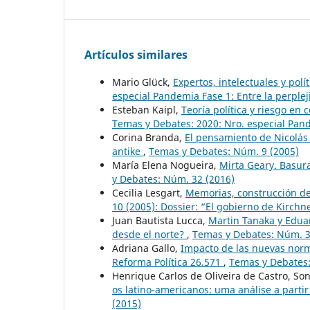
Artículos similares
Mario Glück,
Expertos, intelectuales y pol
especial Pandemia Fase 1: Entre la perplej
Esteban Kaipl,
Teoría política y riesgo en 
Temas y Debates: 2020: Nro. especial Pand
Corina Branda,
El pensamiento de Nicolás
antike
,
Temas y Debates: Núm. 9 (2005)
María Elena Nogueira,
Mirta Geary. Basura
y Debates: Núm. 32 (2016)
Cecilia Lesgart,
Memorias, construcción de
10 (2005): Dossier: “El gobierno de Kirchn
Juan Bautista Lucca,
Martin Tanaka y Eduar
desde el norte?
,
Temas y Debates: Núm. 3
Adriana Gallo,
Impacto de las nuevas norma
Reforma Política 26.571
,
Temas y Debates:
Henrique Carlos de Oliveira de Castro, So
os latino-americanos: uma análise a parti
(2015)