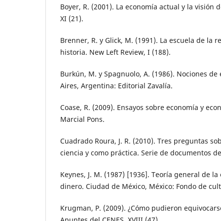
Boyer, R. (2001). La economía actual y la visión d
XI (21).
Brenner, R. y Glick, M. (1991). La escuela de la r
historia. New Left Review, I (188).
Burkún, M. y Spagnuolo, A. (1986). Nociones de 
Aires, Argentina: Editorial Zavalía.
Coase, R. (2009). Ensayos sobre economía y eco
Marcial Pons.
Cuadrado Roura, J. R. (2010). Tres preguntas s
ciencia y como práctica. Serie de documentos de 
Keynes, J. M. (1987) [1936]. Teoría general de la 
dinero. Ciudad de México, México: Fondo de cul
Krugman, P. (2009). ¿Cómo pudieron equivocarse
Apuntes del CENES, XVIII (47).