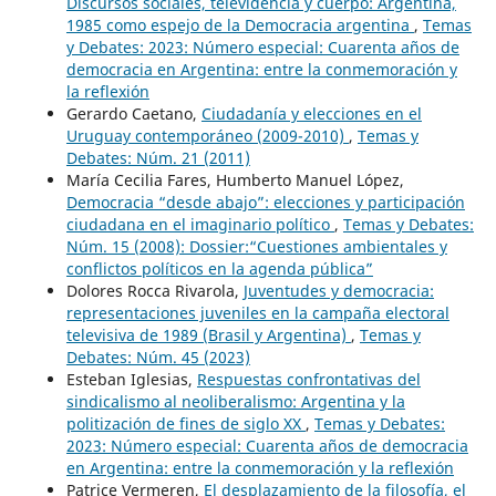
Discursos sociales, televidencia y cuerpo: Argentina,
1985 como espejo de la Democracia argentina
,
Temas
y Debates: 2023: Número especial: Cuarenta años de
democracia en Argentina: entre la conmemoración y
la reflexión
Gerardo Caetano,
Ciudadanía y elecciones en el
Uruguay contemporáneo (2009-2010)
,
Temas y
Debates: Núm. 21 (2011)
María Cecilia Fares, Humberto Manuel López,
Democracia “desde abajo”: elecciones y participación
ciudadana en el imaginario político
,
Temas y Debates:
Núm. 15 (2008): Dossier:“Cuestiones ambientales y
conflictos políticos en la agenda pública”
Dolores Rocca Rivarola,
Juventudes y democracia:
representaciones juveniles en la campaña electoral
televisiva de 1989 (Brasil y Argentina)
,
Temas y
Debates: Núm. 45 (2023)
Esteban Iglesias,
Respuestas confrontativas del
sindicalismo al neoliberalismo: Argentina y la
politización de fines de siglo XX
,
Temas y Debates:
2023: Número especial: Cuarenta años de democracia
en Argentina: entre la conmemoración y la reflexión
Patrice Vermeren,
El desplazamiento de la filosofía, el