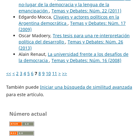
no-lugar de la democracia y la lengua de la
emancipación
,
Temas y Debates: Núm. 22 (2011)
Edgardo Mocca,
Clivajes y actores políticos en la
Argentina democrática
,
Temas y Debates: Núm. 17
(2009)
Oscar Madoery,
Tres tesis para una re-interpretación
política del desarrollo
,
Temas y Debates: Núm. 26
(2013)
Alain Renaut,
La universidad frente a los desafíos de
la democracia
,
Temas y Debates: Núm. 16 (2008)
<<
<
2
3
4
5
6
7
8
9
10
11
>
>>
También puede
Iniciar una búsqueda de similitud avanzada
para este artículo.
Número actual