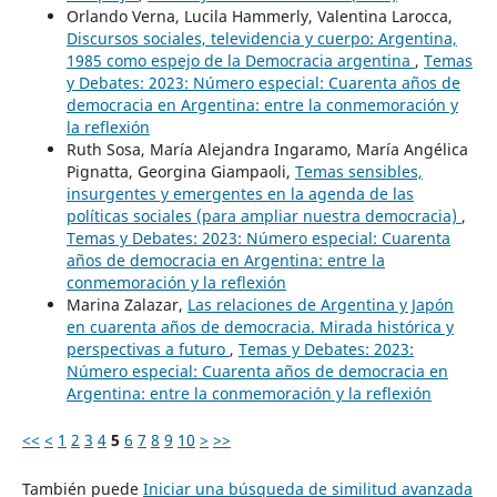
Orlando Verna, Lucila Hammerly, Valentina Larocca,
Discursos sociales, televidencia y cuerpo: Argentina,
1985 como espejo de la Democracia argentina
,
Temas
y Debates: 2023: Número especial: Cuarenta años de
democracia en Argentina: entre la conmemoración y
la reflexión
Ruth Sosa, María Alejandra Ingaramo, María Angélica
Pignatta, Georgina Giampaoli,
Temas sensibles,
insurgentes y emergentes en la agenda de las
políticas sociales (para ampliar nuestra democracia)
,
Temas y Debates: 2023: Número especial: Cuarenta
años de democracia en Argentina: entre la
conmemoración y la reflexión
Marina Zalazar,
Las relaciones de Argentina y Japón
en cuarenta años de democracia. Mirada histórica y
perspectivas a futuro
,
Temas y Debates: 2023:
Número especial: Cuarenta años de democracia en
Argentina: entre la conmemoración y la reflexión
<<
<
1
2
3
4
5
6
7
8
9
10
>
>>
También puede
Iniciar una búsqueda de similitud avanzada