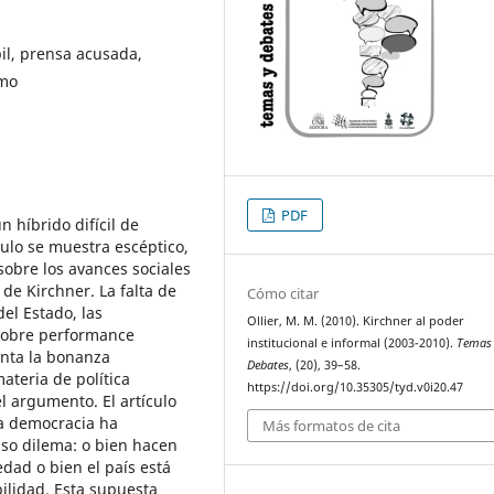
il, prensa acusada,
smo
PDF
n híbrido difícil de
culo se muestra escéptico,
sobre los avances sociales
 de Kirchner. La falta de
Cómo citar
el Estado, las
Ollier, M. M. (2010). Kirchner al poder
 pobre performance
institucional e informal (2003-2010).
Temas
enta la bonanza
Debates
, (20), 39–58.
ateria de política
https://doi.org/10.35305/tyd.v0i20.47
 argumento. El artículo
la democracia ha
Más formatos de cita
also dilema: o bien hacen
edad o bien el país está
bilidad. Esta supuesta