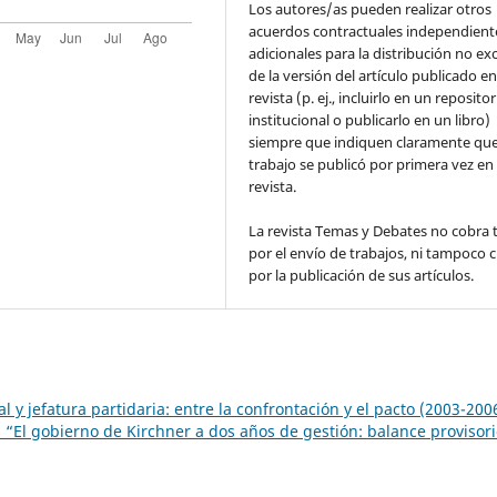
Los autores/as pueden realizar otros
acuerdos contractuales independient
adicionales para la distribución no ex
de la versión del artículo publicado en
revista (p. ej., incluirlo en un repositor
institucional o publicarlo en un libro)
siempre que indiquen claramente que
trabajo se publicó por primera vez en
revista.
La revista Temas y Debates no cobra 
por el envío de trabajos, ni tampoco 
por la publicación de sus artículos.
l y jefatura partidaria: entre la confrontación y el pacto (2003-200
 “El gobierno de Kirchner a dos años de gestión: balance provisori