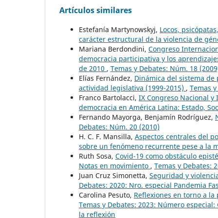
Artículos similares
Estefanía Martynowskyj,
Locos, psicópatas,
carácter estructural de la violencia de gé
Mariana Berdondini,
Congreso Internacion
democracia participativa y los aprendizaje
de 2010
,
Temas y Debates: Núm. 18 (2009
Elías Fernández,
Dinámica del sistema de p
actividad legislativa (1999-2015)
,
Temas y
Franco Bartolacci,
IX Congreso Nacional y 
democracia en América Latina: Estado, Soc
Fernando Mayorga, Benjamín Rodríguez,
Debates: Núm. 20 (2010)
H. C. F. Mansilla,
Aspectos centrales del po
sobre un fenómeno recurrente pese a la
Ruth Sosa,
Covid-19 como obstáculo episté
Notas en movimiento
,
Temas y Debates: 20
Juan Cruz Simonetta,
Seguridad y violenci
Debates: 2020: Nro. especial Pandemia Fase
Carolina Pesuto,
Reflexiones en torno a l
Temas y Debates: 2023: Número especial:
la reflexión