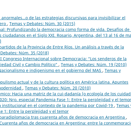
 anormales…o de las estrategias discursivas para invisibilizar el
nero
,
Temas y Debates: Núm. 30 (2015)
al: Profundizando la democracia como forma de vida. Desafíos de 
s ciudadanos en el Siglo XXI. Rosario, Argentina, del 13 al 16 de m
)
artidos de la Provincia de Entre Ríos. Un análisis a través de la
 Debates: Núm. 35 (2018)
II Congreso Internacional sobre Democracia: “Los senderos de la
iedad Civil y Cambio Político”
,
Temas y Debates: Núm. 19 (2010)
Nacionalismo e indigenismo en el gobierno del MAS
,
Temas y
pulismo actual y de la cultura política en América latina. Apuntes
 modernidad
,
Temas y Debates: Núm. 20 (2010)
mico: Hacia una matriz de la cui-dadanía (o ecología de los cuidad
20: Nro. especial Pandemia Fase 1: Entre la perplejidad y el temo
a institucional en el contexto de la pandemia por Covid-19
,
Temas 
 1: Entre la perplejidad y el temor
a paradiplomacia tras cuarenta años de democracia en Argentina
,
 Cuarenta años de democracia en Argentina: entre la conmemoraci