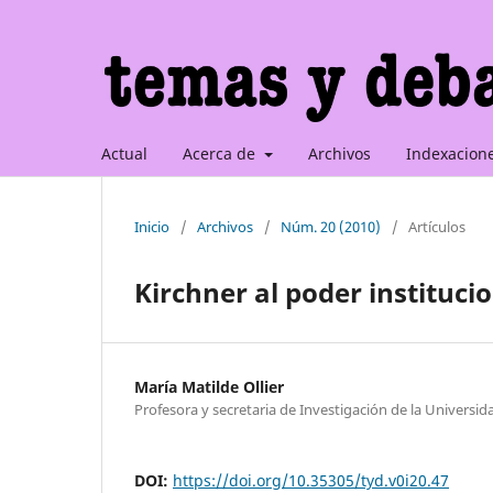
Actual
Acerca de
Archivos
Indexacion
Inicio
/
Archivos
/
Núm. 20 (2010)
/
Artículos
Kirchner al poder instituci
María Matilde Ollier
Profesora y secretaria de Investigación de la Universi
DOI:
https://doi.org/10.35305/tyd.v0i20.47