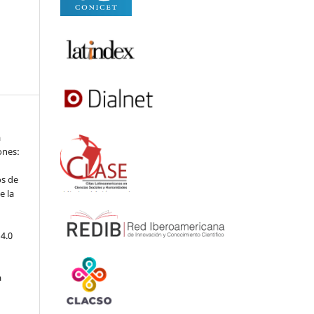
a
iones:
os de
e la
4.0
a