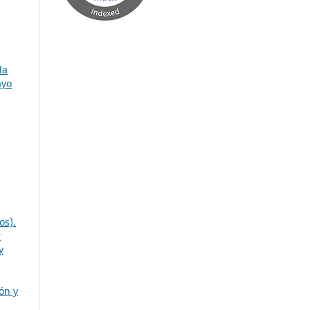
la
ayo
os).
r
y
ón y