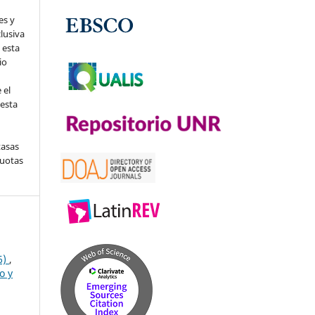
es y
clusiva
 esta
io
 el
 esta
tasas
cuotas
6)
,
o y