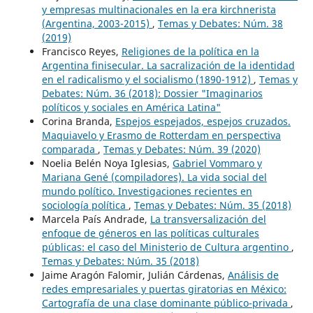
y empresas multinacionales en la era kirchnerista
(Argentina, 2003-2015)
,
Temas y Debates: Núm. 38
(2019)
Francisco Reyes,
Religiones de la política en la
Argentina finisecular. La sacralización de la identidad
en el radicalismo y el socialismo (1890-1912)
,
Temas y
Debates: Núm. 36 (2018): Dossier "Imaginarios
políticos y sociales en América Latina"
Corina Branda,
Espejos espejados, espejos cruzados.
Maquiavelo y Erasmo de Rotterdam en perspectiva
comparada
,
Temas y Debates: Núm. 39 (2020)
Noelia Belén Noya Iglesias,
Gabriel Vommaro y
Mariana Gené (compiladores). La vida social del
mundo político. Investigaciones recientes en
sociología política
,
Temas y Debates: Núm. 35 (2018)
Marcela País Andrade,
La transversalización del
enfoque de géneros en las políticas culturales
públicas: el caso del Ministerio de Cultura argentino
,
Temas y Debates: Núm. 35 (2018)
Jaime Aragón Falomir, Julián Cárdenas,
Análisis de
redes empresariales y puertas giratorias en México:
Cartografía de una clase dominante público-privada
,