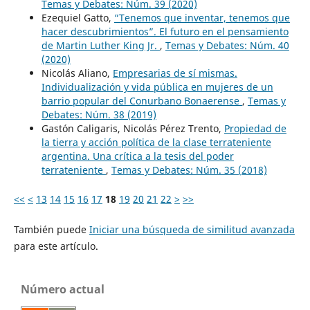
Temas y Debates: Núm. 39 (2020)
Ezequiel Gatto,
“Tenemos que inventar, tenemos que
hacer descubrimientos”. El futuro en el pensamiento
de Martin Luther King Jr.
,
Temas y Debates: Núm. 40
(2020)
Nicolás Aliano,
Empresarias de sí mismas.
Individualización y vida pública en mujeres de un
barrio popular del Conurbano Bonaerense
,
Temas y
Debates: Núm. 38 (2019)
Gastón Caligaris, Nicolás Pérez Trento,
Propiedad de
la tierra y acción política de la clase terrateniente
argentina. Una crítica a la tesis del poder
terrateniente
,
Temas y Debates: Núm. 35 (2018)
<<
<
13
14
15
16
17
18
19
20
21
22
>
>>
También puede
Iniciar una búsqueda de similitud avanzada
para este artículo.
Número actual