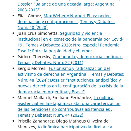
Dossier "Balance de una década larga: Argentina
2003-2015"
Elías Gómez,
Max Weber y Norbert Elias: poder,
dominación y configuraciones
,
Temas y Debates:
Núm. 40 (2020)
Juan Cruz Simonetta,
Seguridad y violencia
institucional en el contexto de la pandemia por Covid-
19
,
Temas y Debates: 2020: Nro. especial Pandemia
Fase 1: Entre la perplejidad y el temor
Isidoro Cheresky,
Ciudadanía y democracia continua
,
Temas y Debates: Núm. 22 (2011)
Sergio Morresi,
Fusionismo y radicalización del
activismo de derecha en Argentina
,
Temas y Debates:
Núm. 48 (2024): Dossier "Instituciones, antipolítica y
nuevas derechas en la configuración de la crisis de la
democracia en Argentina y Brasil"
Manuel Mallardi, Emiliano Fernández,
La política
asistencial en la etapa macrista: una caracterización
de las pensiones no contributivas asistenciales
,
Temas y Debates: Núm. 44 (2022)
Priscila Zanandrez, Diego Matheus Oliveira de
Menezes,
A dinâmica participativa da direita e a