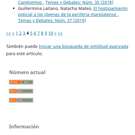
Cambiemos
,
Temas y Debates: Núm. 35 (2018)
Guillermina Laitano, Natacha Mateo,
El hostigamiento
policial a los jóvenes de la periferia marplatense
,
Temas y Debates: Núm. 37 (2019)
<<
<
1
2
3
4
5
6
7
8
9
10
>
>>
También puede
Iniciar una búsqueda de similitud avanzada
para este artículo.
Número actual
Información