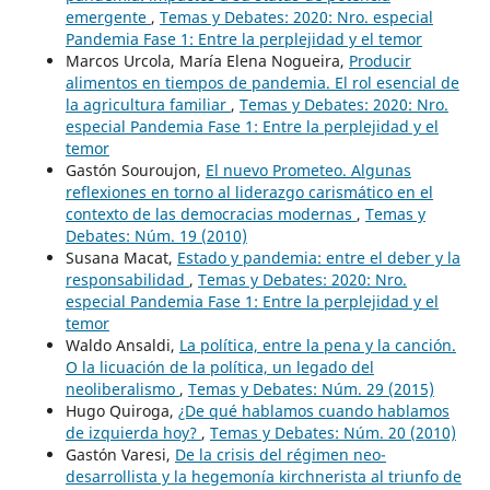
emergente
,
Temas y Debates: 2020: Nro. especial
Pandemia Fase 1: Entre la perplejidad y el temor
Marcos Urcola, María Elena Nogueira,
Producir
alimentos en tiempos de pandemia. El rol esencial de
la agricultura familiar
,
Temas y Debates: 2020: Nro.
especial Pandemia Fase 1: Entre la perplejidad y el
temor
Gastón Souroujon,
El nuevo Prometeo. Algunas
reflexiones en torno al liderazgo carismático en el
contexto de las democracias modernas
,
Temas y
Debates: Núm. 19 (2010)
Susana Macat,
Estado y pandemia: entre el deber y la
responsabilidad
,
Temas y Debates: 2020: Nro.
especial Pandemia Fase 1: Entre la perplejidad y el
temor
Waldo Ansaldi,
La política, entre la pena y la canción.
O la licuación de la política, un legado del
neoliberalismo
,
Temas y Debates: Núm. 29 (2015)
Hugo Quiroga,
¿De qué hablamos cuando hablamos
de izquierda hoy?
,
Temas y Debates: Núm. 20 (2010)
Gastón Varesi,
De la crisis del régimen neo-
desarrollista y la hegemonía kirchnerista al triunfo de