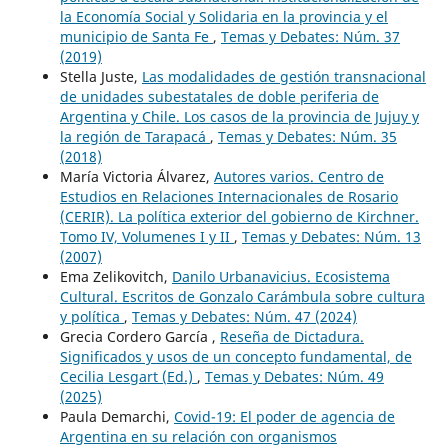
la Economía Social y Solidaria en la provincia y el
municipio de Santa Fe
,
Temas y Debates: Núm. 37
(2019)
Stella Juste,
Las modalidades de gestión transnacional
de unidades subestatales de doble periferia de
Argentina y Chile. Los casos de la provincia de Jujuy y
la región de Tarapacá
,
Temas y Debates: Núm. 35
(2018)
María Victoria Álvarez,
Autores varios. Centro de
Estudios en Relaciones Internacionales de Rosario
(CERIR). La política exterior del gobierno de Kirchner.
Tomo IV, Volumenes I y II
,
Temas y Debates: Núm. 13
(2007)
Ema Zelikovitch,
Danilo Urbanavicius. Ecosistema
Cultural. Escritos de Gonzalo Carámbula sobre cultura
y política
,
Temas y Debates: Núm. 47 (2024)
Grecia Cordero García ,
Reseña de Dictadura.
Significados y usos de un concepto fundamental, de
Cecilia Lesgart (Ed.)
,
Temas y Debates: Núm. 49
(2025)
Paula Demarchi,
Covid-19: El poder de agencia de
Argentina en su relación con organismos