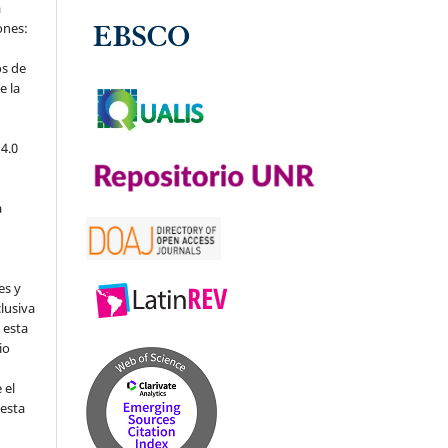
a
iones:
os de
e la
4.0
a
es y
clusiva
 esta
io
 el
 esta