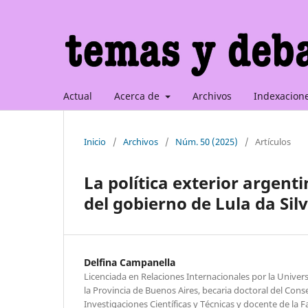
Actual
Acerca de
Archivos
Indexacion
Inicio
/
Archivos
/
Núm. 50 (2025)
/
Artículos
La política exterior argent
del gobierno de Lula da Silv
Delfina Campanella
Licenciada en Relaciones Internacionales por la Univer
la Provincia de Buenos Aires, becaria doctoral del Cons
Investigaciones Científicas y Técnicas y docente de la