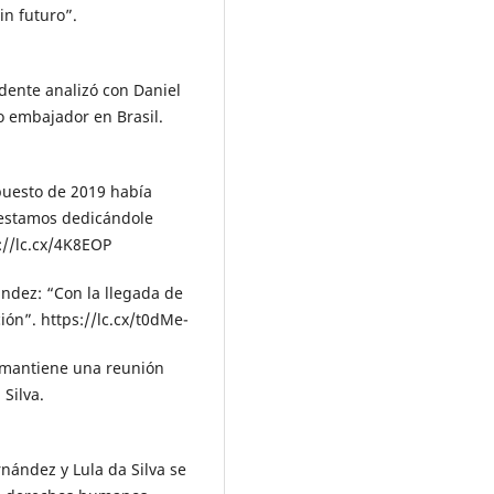
in futuro”.
dente analizó con Daniel
o embajador en Brasil.
puesto de 2019 había
 estamos dedicándole
://lc.cx/4K8EOP
ndez: “Con la llegada de
ión”. https://lc.cx/t0dMe-
e mantiene una reunión
 Silva.
nández y Lula da Silva se