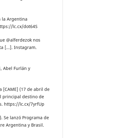
a la Argentina
ttps://lc.cx/dot64S
 que @alferdezok nos
a [...]. Instagram.
i, Abel Furlán y
 [CAME] (17 de abril de
 principal destino de
 https://lc.cx/7yrfUp
). Se lanzó Programa de
re Argentina y Brasil.