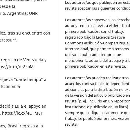
Los autores/as que publiquen en est
 desde la
revista aceptan las siguientes condic
rio, Argentina: UNR
Los autores/as conservan los derech
autor y ceden a la revista el derecho d
primera publicación, con el trabajo
ez, tras su encuentro con
registrado bajo la Licencia Creative
Mercosur”.
Commons Atribución-CompartirIgual 
Internacional, que permite a terceros
utilizar lo publicado siempre que
 regreso de Venezuela y
mencionen la autoría del trabajo y a l
primera publicación en esta revista.
ps://lc.cx/dr8koM
Los autores/as pueden realizar otros
orgieva “darle tiempo” a
acuerdos contractuales independient
. Economía
adicionales para la distribución no ex
de la versión del artículo publicado en
revista (p. ej., incluirlo en un repositor
deció a Lula el apoyo en
institucional o publicarlo en un libro)
siempre que indiquen claramente que
a. https://lc.cx/4QFM8T
trabajo se publicó por primera vez en
revista.
s, Brasil regresa a la