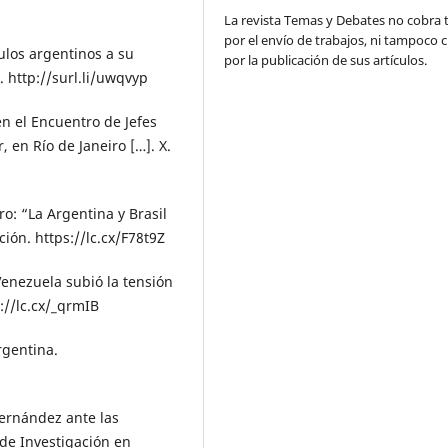
La revista Temas y Debates no cobra 
por el envío de trabajos, ni tampoco 
culos argentinos a su
por la publicación de sus artículos.
 http://surl.li/uwqvyp
en el Encuentro de Jefes
 en Río de Janeiro […]. X.
ro: “La Argentina y Brasil
ión. https://lc.cx/F78t9Z
 Venezuela subió la tensión
s://lc.cx/_qrmIB
Argentina.
 Fernández ante las
 de Investigación en