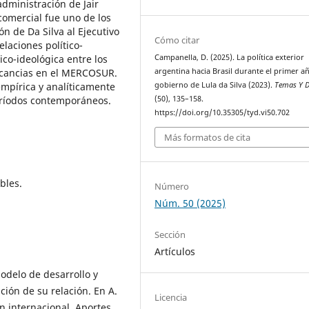
administración de Jair
comercial fue uno de los
ión de Da Silva al Ejecutivo
Cómo citar
elaciones político-
ico-ideológica entre los
Campanella, D. (2025). La política exterior
licancias en el MERCOSUR.
argentina hacia Brasil durante el primer a
empírica y analíticamente
gobierno de Lula da Silva (2023).
Temas Y D
períodos contemporáneos.
(50), 135–158.
https://doi.org/10.35305/tyd.vi50.702
Más formatos de cita
bles.
Número
Núm. 50 (2025)
Sección
Artículos
 Modelo de desarrollo y
ación de su relación. En A.
Licencia
n internacional. Aportes