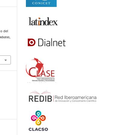
ño del
ebates
,