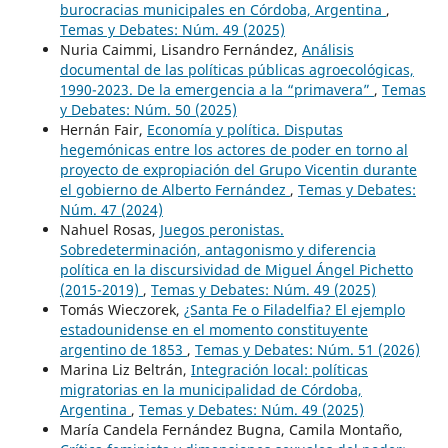
burocracias municipales en Córdoba, Argentina
,
Temas y Debates: Núm. 49 (2025)
Nuria Caimmi, Lisandro Fernández,
Análisis
documental de las políticas públicas agroecológicas,
1990-2023. De la emergencia a la “primavera”
,
Temas
y Debates: Núm. 50 (2025)
Hernán Fair,
Economía y política. Disputas
hegemónicas entre los actores de poder en torno al
proyecto de expropiación del Grupo Vicentin durante
el gobierno de Alberto Fernández
,
Temas y Debates:
Núm. 47 (2024)
Nahuel Rosas,
Juegos peronistas.
Sobredeterminación, antagonismo y diferencia
política en la discursividad de Miguel Ángel Pichetto
(2015-2019)
,
Temas y Debates: Núm. 49 (2025)
Tomás Wieczorek,
¿Santa Fe o Filadelfia? El ejemplo
estadounidense en el momento constituyente
argentino de 1853
,
Temas y Debates: Núm. 51 (2026)
Marina Liz Beltrán,
Integración local: políticas
migratorias en la municipalidad de Córdoba,
Argentina
,
Temas y Debates: Núm. 49 (2025)
María Candela Fernández Bugna, Camila Montaño,