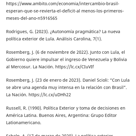
https://www.ambito.com/economia/intercambio-brasil-
esperan-que-se-revierta-el-deficit-al menos-los-primeros-
meses-del-ano-n5916565
Rodrigues, G. (2023). ¿Autonomía pragmática? La nueva
política exterior de Lula. Análisis Carolina, 7(1).
Rosemberg, J. (6 de noviembre de 2022). Junto con Lula, el
Gobierno quiere impulsar el ingreso de Venezuela y Bolivia
al Mercosur. La Nación. https://lc.cx/CIuVIf
Rosemberg, J. (23 de enero de 2023). Daniel Scioli: “Con Lula
se abre una agenda muy intensa en la relación con Brasil”.
La Nación. https://lc.cx/uDHh22
Russell, R. (1990). Política Exterior y toma de decisiones en
América Latina. Buenos Aires, Argentina: Grupo Editor
Lationamericano.
Schelp, A. (17 de marzo de 2020). La política exterior