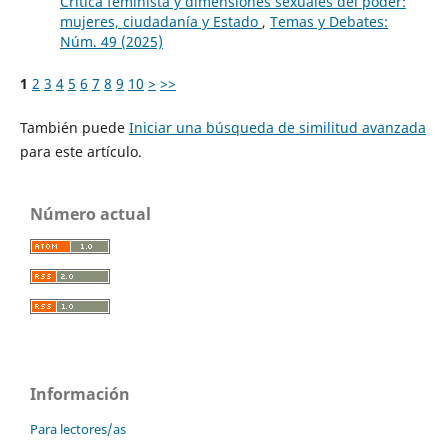
Crítica feminista y dimensiones sexuales del poder:
mujeres, ciudadanía y Estado
,
Temas y Debates:
Núm. 49 (2025)
1
2
3
4
5
6
7
8
9
10
>
>>
También puede
Iniciar una búsqueda de similitud avanzada
para este artículo.
Número actual
Información
Para lectores/as