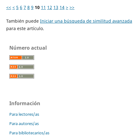
<<
<
5
6
7
8
9
10
11
12
13
14
>
>>
También puede
Iniciar una búsqueda de similitud avanzada
para este artículo.
Número actual
Información
Para lectores/as
Para autores/as
Para bibliotecarios/as