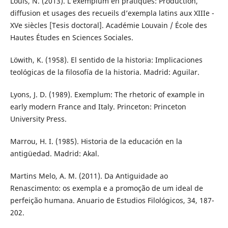
Louis, N. (2013). L’exemplum en pratiques: Production,
diffusion et usages des recueils d’exempla latins aux XIIIe -
XVe siècles [Tesis doctoral]. Académie Louvain / École des
Hautes Études en Sciences Sociales.
Löwith, K. (1958). El sentido de la historia: Implicaciones
teológicas de la filosofía de la historia. Madrid: Aguilar.
Lyons, J. D. (1989). Exemplum: The rhetoric of example in
early modern France and Italy. Princeton: Princeton
University Press.
Marrou, H. I. (1985). Historia de la educación en la
antigüedad. Madrid: Akal.
Martins Melo, A. M. (2011). Da Antiguidade ao
Renascimento: os exempla e a promoção de um ideal de
perfeição humana. Anuario de Estudios Filológicos, 34, 187-
202.