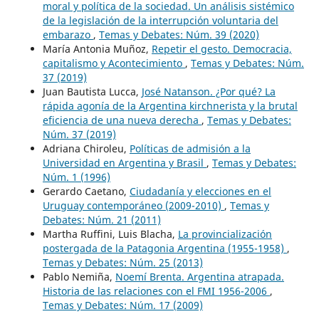
moral y política de la sociedad. Un análisis sistémico
de la legislación de la interrupción voluntaria del
embarazo
,
Temas y Debates: Núm. 39 (2020)
María Antonia Muñoz,
Repetir el gesto. Democracia,
capitalismo y Acontecimiento
,
Temas y Debates: Núm.
37 (2019)
Juan Bautista Lucca,
José Natanson. ¿Por qué? La
rápida agonía de la Argentina kirchnerista y la brutal
eficiencia de una nueva derecha
,
Temas y Debates:
Núm. 37 (2019)
Adriana Chiroleu,
Políticas de admisión a la
Universidad en Argentina y Brasil
,
Temas y Debates:
Núm. 1 (1996)
Gerardo Caetano,
Ciudadanía y elecciones en el
Uruguay contemporáneo (2009-2010)
,
Temas y
Debates: Núm. 21 (2011)
Martha Ruffini, Luis Blacha,
La provincialización
postergada de la Patagonia Argentina (1955-1958)
,
Temas y Debates: Núm. 25 (2013)
Pablo Nemiña,
Noemí Brenta. Argentina atrapada.
Historia de las relaciones con el FMI 1956-2006
,
Temas y Debates: Núm. 17 (2009)