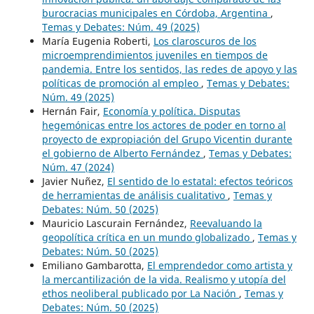
burocracias municipales en Córdoba, Argentina
,
Temas y Debates: Núm. 49 (2025)
María Eugenia Roberti,
Los claroscuros de los
microemprendimientos juveniles en tiempos de
pandemia. Entre los sentidos, las redes de apoyo y las
políticas de promoción al empleo
,
Temas y Debates:
Núm. 49 (2025)
Hernán Fair,
Economía y política. Disputas
hegemónicas entre los actores de poder en torno al
proyecto de expropiación del Grupo Vicentin durante
el gobierno de Alberto Fernández
,
Temas y Debates:
Núm. 47 (2024)
Javier Nuñez,
El sentido de lo estatal: efectos teóricos
de herramientas de análisis cualitativo
,
Temas y
Debates: Núm. 50 (2025)
Mauricio Lascurain Fernández,
Reevaluando la
geopolítica crítica en un mundo globalizado
,
Temas y
Debates: Núm. 50 (2025)
Emiliano Gambarotta,
El emprendedor como artista y
la mercantilización de la vida. Realismo y utopía del
ethos neoliberal publicado por La Nación
,
Temas y
Debates: Núm. 50 (2025)