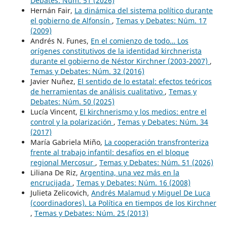
Debates: Núm. 51 (2026)
Hernán Fair,
La dinámica del sistema político durante
el gobierno de Alfonsín
,
Temas y Debates: Núm. 17
(2009)
Andrés N. Funes,
En el comienzo de todo… Los
orígenes constitutivos de la identidad kirchnerista
durante el gobierno de Néstor Kirchner (2003-2007)
,
Temas y Debates: Núm. 32 (2016)
Javier Nuñez,
El sentido de lo estatal: efectos teóricos
de herramientas de análisis cualitativo
,
Temas y
Debates: Núm. 50 (2025)
Lucía Vincent,
El kirchnerismo y los medios: entre el
control y la polarización
,
Temas y Debates: Núm. 34
(2017)
María Gabriela Miño,
La cooperación transfronteriza
frente al trabajo infantil: desafíos en el bloque
regional Mercosur
,
Temas y Debates: Núm. 51 (2026)
Liliana De Riz,
Argentina, una vez más en la
encrucijada
,
Temas y Debates: Núm. 16 (2008)
Julieta Zelicovich,
Andrés Malamud y Miguel De Luca
(coordinadores). La Política en tiempos de los Kirchner
,
Temas y Debates: Núm. 25 (2013)