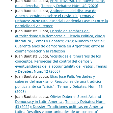
Juan Bautista Lucca,
Enzo Traverso. Las nuevas caras
de la derecha
,
Temas y Debates: Núm. 40 (2020)
Juan Bautista Lucca,
Antinomias del discurso de
Alberto Fernández sobre el Covid-19
,
Temas y
Debates: 2020: Nro. especial Pandemia Fase 1: Entre la
perplejidad y el temor
Juan Bautista Lucca,
Enredo de sombras del
autoritarismo y la democracia: Ciencia Política, cine y
literatura
,
Temas y Debates: 2023: Número especial:
Cuarenta años de democracia en Argentina: entre la
conmemoración y la reflexión
Juan Bautista Lucca,
Vicisitudes e itinerarios de los
conceptos. Peripecias del control del demos y
eventualidades de la accountability del kratos
,
Temas
y Debates: Núm. 12 (2006)
Juan Bautista Lucca,
Elías José Palti. Verdades y
saberes del marxismo. Reacciones de una tradición
política ante su “crisis”
,
Temas y Debates: Núm. 16
(2008)
Juan Bautista Lucca,
Olivier Dabène. Street Art and
Democracy in Latin America
,
Temas y Debates: Núm.
43 (2022): Dossier “Tradiciones políticas en América
Latina.Desafíos y oportunidades de un concepto”