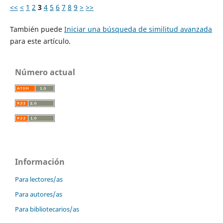
<<
<
1
2
3
4
5
6
7
8
9
>
>>
También puede
Iniciar una búsqueda de similitud avanzada
para este artículo.
Número actual
Información
Para lectores/as
Para autores/as
Para bibliotecarios/as