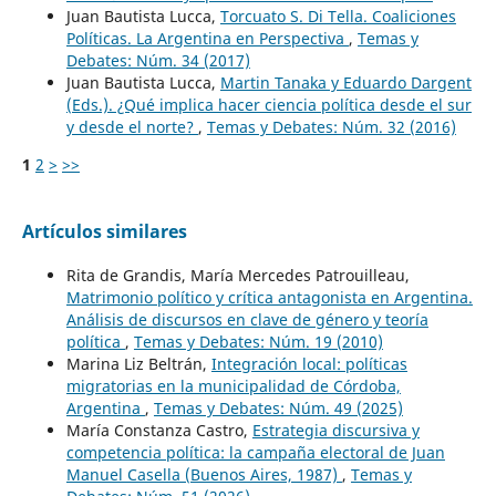
Juan Bautista Lucca,
Torcuato S. Di Tella. Coaliciones
Políticas. La Argentina en Perspectiva
,
Temas y
Debates: Núm. 34 (2017)
Juan Bautista Lucca,
Martin Tanaka y Eduardo Dargent
(Eds.). ¿Qué implica hacer ciencia política desde el sur
y desde el norte?
,
Temas y Debates: Núm. 32 (2016)
1
2
>
>>
Artículos similares
Rita de Grandis, María Mercedes Patrouilleau,
Matrimonio político y crítica antagonista en Argentina.
Análisis de discursos en clave de género y teoría
política
,
Temas y Debates: Núm. 19 (2010)
Marina Liz Beltrán,
Integración local: políticas
migratorias en la municipalidad de Córdoba,
Argentina
,
Temas y Debates: Núm. 49 (2025)
María Constanza Castro,
Estrategia discursiva y
competencia política: la campaña electoral de Juan
Manuel Casella (Buenos Aires, 1987)
,
Temas y