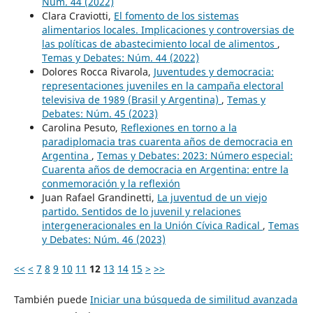
Núm. 44 (2022)
Clara Craviotti,
El fomento de los sistemas
alimentarios locales. Implicaciones y controversias de
las políticas de abastecimiento local de alimentos
,
Temas y Debates: Núm. 44 (2022)
Dolores Rocca Rivarola,
Juventudes y democracia:
representaciones juveniles en la campaña electoral
televisiva de 1989 (Brasil y Argentina)
,
Temas y
Debates: Núm. 45 (2023)
Carolina Pesuto,
Reflexiones en torno a la
paradiplomacia tras cuarenta años de democracia en
Argentina
,
Temas y Debates: 2023: Número especial:
Cuarenta años de democracia en Argentina: entre la
conmemoración y la reflexión
Juan Rafael Grandinetti,
La juventud de un viejo
partido. Sentidos de lo juvenil y relaciones
intergeneracionales en la Unión Cívica Radical
,
Temas
y Debates: Núm. 46 (2023)
<<
<
7
8
9
10
11
12
13
14
15
>
>>
También puede
Iniciar una búsqueda de similitud avanzada