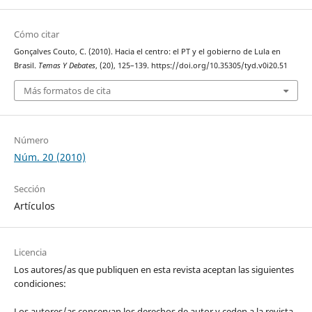
Cómo citar
Gonçalves Couto, C. (2010). Hacia el centro: el PT y el gobierno de Lula en
Brasil.
Temas Y Debates
, (20), 125–139. https://doi.org/10.35305/tyd.v0i20.51
Más formatos de cita
Número
Núm. 20 (2010)
Sección
Artículos
Licencia
Los autores/as que publiquen en esta revista aceptan las siguientes
condiciones:
Los autores/as conservan los derechos de autor y ceden a la revista