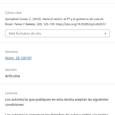
Cómo citar
Gonçalves Couto, C. (2010). Hacia el centro: el PT y el gobierno de Lula en
Brasil.
Temas Y Debates
, (20), 125–139. https://doi.org/10.35305/tyd.v0i20.51
Más formatos de cita
Número
Núm. 20 (2010)
Sección
Artículos
Licencia
Los autores/as que publiquen en esta revista aceptan las siguientes
condiciones:
Los autores/as conservan los derechos de autor y ceden a la revista