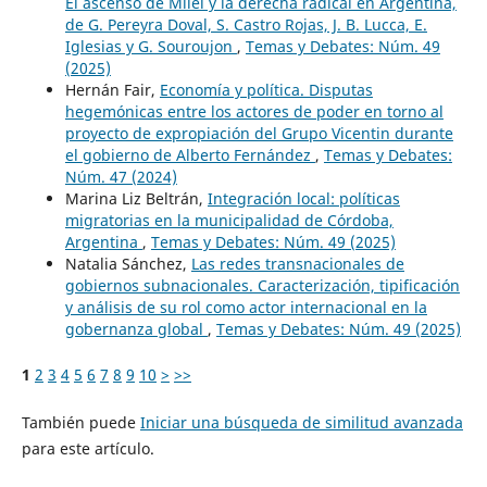
El ascenso de Milei y la derecha radical en Argentina,
de G. Pereyra Doval, S. Castro Rojas, J. B. Lucca, E.
Iglesias y G. Souroujon
,
Temas y Debates: Núm. 49
(2025)
Hernán Fair,
Economía y política. Disputas
hegemónicas entre los actores de poder en torno al
proyecto de expropiación del Grupo Vicentin durante
el gobierno de Alberto Fernández
,
Temas y Debates:
Núm. 47 (2024)
Marina Liz Beltrán,
Integración local: políticas
migratorias en la municipalidad de Córdoba,
Argentina
,
Temas y Debates: Núm. 49 (2025)
Natalia Sánchez,
Las redes transnacionales de
gobiernos subnacionales. Caracterización, tipificación
y análisis de su rol como actor internacional en la
gobernanza global
,
Temas y Debates: Núm. 49 (2025)
1
2
3
4
5
6
7
8
9
10
>
>>
También puede
Iniciar una búsqueda de similitud avanzada
para este artículo.