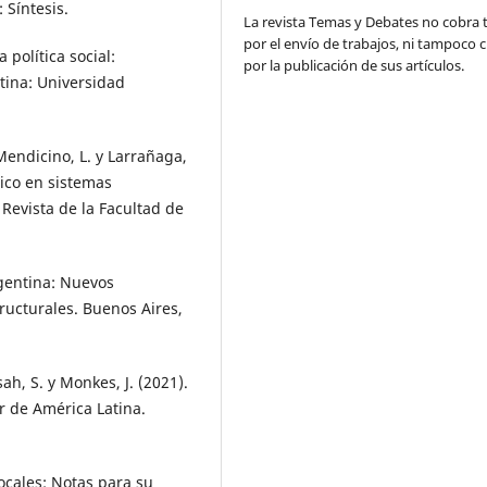
 Síntesis.
La revista Temas y Debates no cobra 
por el envío de trabajos, ni tampoco 
 política social:
por la publicación de sus artículos.
tina: Universidad
; Mendicino, L. y Larrañaga,
ico en sistemas
 Revista de la Facultad de
Argentina: Nuevos
tructurales. Buenos Aires,
sah, S. y Monkes, J. (2021).
r de América Latina.
 locales: Notas para su