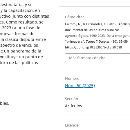
estinataria, y se
y la capacitación, en
tivo, junto con distintas
Cómo citar
es. Como resultado, se
Caimmi, N., & Fernández, L. (2025). Análisis
-2023) a una fase de
documental de las políticas públicas
ó nuevas formas de
agroecológicas, 1990-2023. De la emergenci
 la clásica disputa entre
“primavera”.
Temas Y Debates
, (50), 35–59.
spectro de vínculos
https://doi.org/10.35305/tyd.vi50.698
rece un panorama de la
constituye un punto de
Más formatos de cita
uro de las políticas
Número
Núm. 50 (2025)
Sección
bles.
Artículos
Licencia