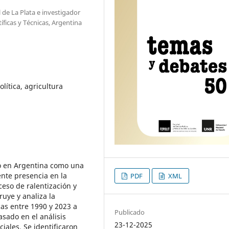
 de La Plata e investigador
íficas y Técnicas, Argentina
lítica, agricultura
dó en Argentina como una
nte presencia en la
PDF
XML
ceso de ralentización y
ruye y analiza la
cas entre 1990 y 2023 a
Publicado
asado en el análisis
23-12-2025
iales. Se identificaron