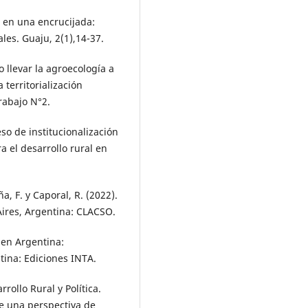
ía en una encrucijada:
ales. Guaju, 2(1),14-37.
 llevar la agroecología a
 territorialización
rabajo N°2.
ceso de institucionalización
a el desarrollo rural en
a, F. y Caporal, R. (2022).
Aires, Argentina: CLACSO.
l en Argentina:
tina: Ediciones INTA.
rollo Rural y Política.
de una perspectiva de