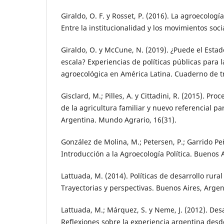
Giraldo, O. F. y Rosset, P. (2016). La agroecolog
Entre la institucionalidad y los movimientos soci
Giraldo, O. y McCune, N. (2019). ¿Puede el Estado
escala? Experiencias de políticas públicas para la
agroecológica en América Latina. Cuaderno de t
Gisclard, M.; Pilles, A. y Cittadini, R. (2015). Pro
de la agricultura familiar y nuevo referencial par
Argentina. Mundo Agrario, 16(31).
González de Molina, M.; Petersen, P.; Garrido Peñ
Introducción a la Agroecología Política. Buenos 
Lattuada, M. (2014). Políticas de desarrollo rura
Trayectorias y perspectivas. Buenos Aires, Argen
Lattuada, M.; Márquez, S. y Neme, J. (2012). Desar
Reflexiones sobre la experiencia argentina des