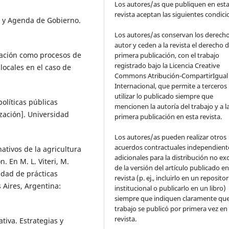
Los autores/as que publiquen en est
revista aceptan las siguientes condic
os y Agenda de Gobierno.
Los autores/as conservan los derech
autor y ceden a la revista el derecho d
ización como procesos de
primera publicación, con el trabajo
registrado bajo la Licencia Creative
locales en el caso de
Commons Atribución-CompartirIgual 
Internacional, que permite a terceros
utilizar lo publicado siempre que
olíticas públicas
mencionen la autoría del trabajo y a l
zación]. Universidad
primera publicación en esta revista.
Los autores/as pueden realizar otros
acuerdos contractuales independient
ativos de la agricultura
adicionales para la distribución no ex
n. En M. L. Viteri, M.
de la versión del artículo publicado en
idad de prácticas
revista (p. ej., incluirlo en un repositor
 Aires, Argentina:
institucional o publicarlo en un libro)
siempre que indiquen claramente que
trabajo se publicó por primera vez en
revista.
tiva. Estrategias y