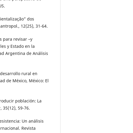
US.
bientalização” dos
antropol., 12(25), 31-64.
 para revisar –y
les y Estado en la
d Argentina de Análisis
desarrollo rural en
dad de México, México: El
roducir población: La
, 35(12), 59-76.
esistencia: Un análisis
rnacional. Revista