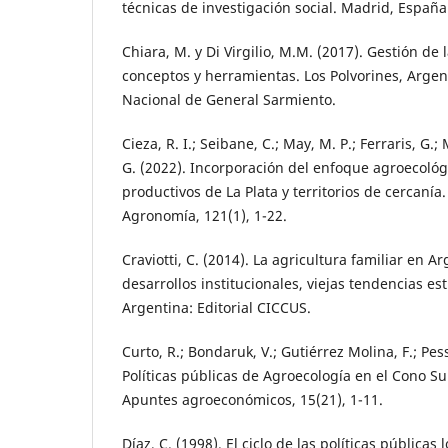
técnicas de investigación social. Madrid, España:
Chiara, M. y Di Virgilio, M.M. (2017). Gestión de la
conceptos y herramientas. Los Polvorines, Argen
Nacional de General Sarmiento.
Cieza, R. I.; Seibane, C.; May, M. P.; Ferraris, G.
G. (2022). Incorporación del enfoque agroecológ
productivos de La Plata y territorios de cercanía.
Agronomía, 121(1), 1-22.
Craviotti, C. (2014). La agricultura familiar en 
desarrollos institucionales, viejas tendencias es
Argentina: Editorial CICCUS.
Curto, R.; Bondaruk, V.; Gutiérrez Molina, F.; Pes
Políticas públicas de Agroecología en el Cono Su
Apuntes agroeconómicos, 15(21), 1-11.
Díaz, C. (1998). El ciclo de las políticas públicas