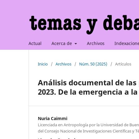
Actual
Acerca de
Archivos
Indexacion
Inicio
/
Archivos
/
Núm. 50 (2025)
/
Artículos
Análisis documental de las 
2023. De la emergencia a l
Nuria Caimmi
Licenciada en Antropología por la Universidad de Bueno
del Consejo Nacional de Investigaciones Científicas y T