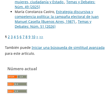
mujeres, ciudadanía y Estado
,
Temas y Debates:
Núm. 49 (2025)
María Constanza Castro,
Estrategia discursiva y
competencia política: la campaña electoral de Juan
Manuel Casella (Buenos Aires, 1987)
,
Temas y
Debates: Núm. 51 (2026)
1
2
3
4
5
6
7
8
9
10
>
>>
También puede
Iniciar una búsqueda de similitud avanzada
para este artículo.
Número actual