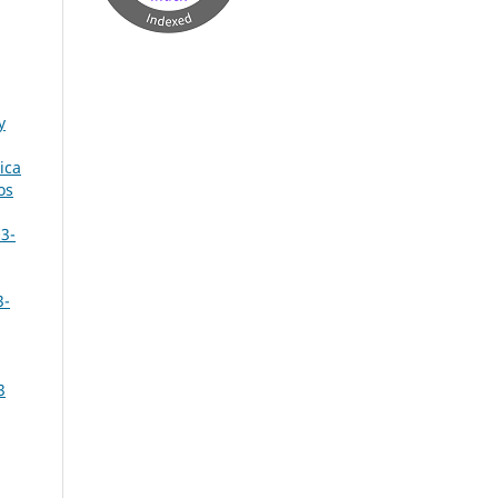
y
ica
os
03-
3-
3