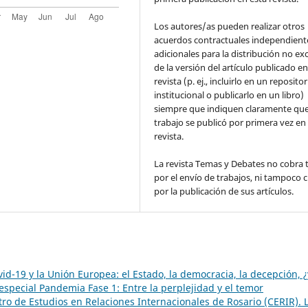
Los autores/as pueden realizar otros
acuerdos contractuales independient
adicionales para la distribución no ex
de la versión del artículo publicado en
revista (p. ej., incluirlo en un repositor
institucional o publicarlo en un libro)
siempre que indiquen claramente que
trabajo se publicó por primera vez en
revista.
La revista Temas y Debates no cobra 
por el envío de trabajos, ni tampoco 
por la publicación de sus artículos.
d-19 y la Unión Europea: el Estado, la democracia, la decepción, ¿
especial Pandemia Fase 1: Entre la perplejidad y el temor
tro de Estudios en Relaciones Internacionales de Rosario (CERIR). 