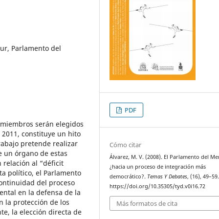
ur, Parlamento del
PDF
s miembros serán elegidos
e 2011, constituye un hito
rabajo pretende realizar
Cómo citar
de un órgano de estas
Álvarez, M. V. (2008). El Parlamento del Me
relación al “déficit
¿hacia un proceso de integración más
a político, el Parlamento
democrático?.
Temas Y Debates
, (16), 49–59
ontinuidad del proceso
https://doi.org/10.35305/tyd.v0i16.72
ntal en la defensa de la
 la protección de los
Más formatos de cita
te, la elección directa de