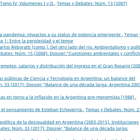
. Tomo IV, Volumenes I y II
,
Temas y Debates: Núm. 13 (2007)
 la pandemia: impactos a su status de potencia emergente
,
Temas 
 1: Entre la perplejidad y el temor
rlos Reboratti (comp.). Del otro lado del río. Ambientalismo y polít
bates: Núm. 15 (2008): Dossier:“Cuestiones ambientales y conflict
: empleo, salarios y distribución del ingreso en el Gran Rosario (20
cas públicas de Ciencia y Tecnología en Argentina: un balance del
 33 (2017): Dossier "Balance de una década larga: Argentina 200
cas en torno a la inflación en la Argentina pre-menemista (1988)
,
n el pensamiento de Esteban Echeverría
,
Temas y Debates: Núm. 2
olítica de la desigualdad en Argentina (2003-2015). Instituciones
ates: Núm. 33 (2017): Dossier "Balance de una década larga: