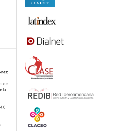
a
iones:
os de
e la
4.0
a