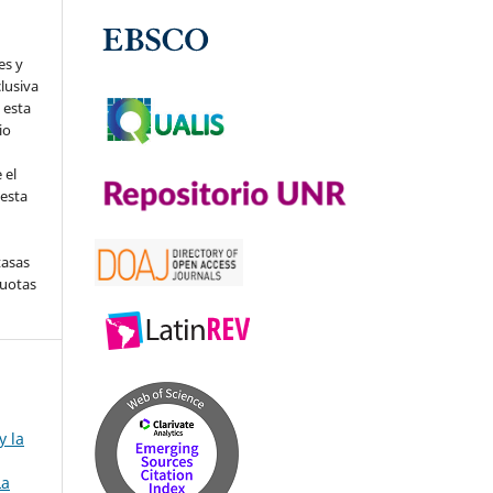
es y
clusiva
 esta
io
 el
 esta
tasas
cuotas
y la
La