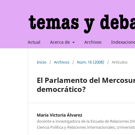
Actual
Acerca de
Archivos
Indexacion
Inicio
/
Archivos
/
Núm. 16 (2008)
/
Artículos
El Parlamento del Mercosur
democrático?
María Victoria Álvarez
docente e investigadora de la Escuela de Relaciones In
Ciencia Política y Relaciones Internacionales, Universi