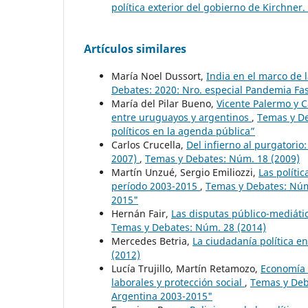
política exterior del gobierno de Kirchner
Artículos similares
María Noel Dussort,
India en el marco de
Debates: 2020: Nro. especial Pandemia Fase
María del Pilar Bueno,
Vicente Palermo y Ca
entre uruguayos y argentinos
,
Temas y De
políticos en la agenda pública”
Carlos Crucella,
Del infierno al purgatorio
2007)
,
Temas y Debates: Núm. 18 (2009)
Martín Unzué, Sergio Emiliozzi,
Las políti
período 2003-2015
,
Temas y Debates: Núm.
2015"
Hernán Fair,
Las disputas público-mediáti
Temas y Debates: Núm. 28 (2014)
Mercedes Betria,
La ciudadanía política e
(2012)
Lucía Trujillo, Martín Retamozo,
Economía p
laborales y protección social
,
Temas y Deb
Argentina 2003-2015"