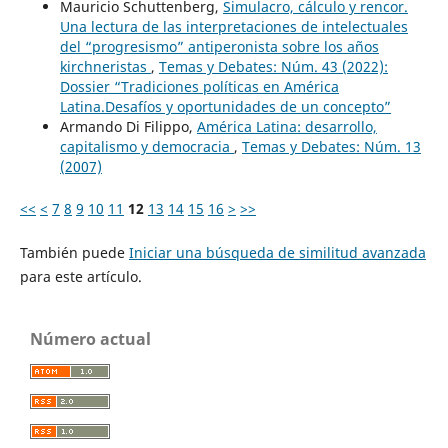
Mauricio Schuttenberg,
Simulacro, cálculo y rencor.
Una lectura de las interpretaciones de intelectuales
del “progresismo” antiperonista sobre los años
kirchneristas
,
Temas y Debates: Núm. 43 (2022):
Dossier “Tradiciones políticas en América
Latina.Desafíos y oportunidades de un concepto”
Armando Di Filippo,
América Latina: desarrollo,
capitalismo y democracia
,
Temas y Debates: Núm. 13
(2007)
<<
<
7
8
9
10
11
12
13
14
15
16
>
>>
También puede
Iniciar una búsqueda de similitud avanzada
para este artículo.
Número actual