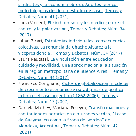
sindicatos y la economía obrera. Aportes teórico-
metodológicos desde un estudio de caso
,
Temas y
Debates: Núm. 41 (2021)
Lucía Vincent,
El kirchnerismo y los medios: entre el
control y la polarización
,
Temas y Debates: Núm. 34
(2017)
Julián Zicari,
Estrategias individuales, consecuencias
colectivas. La renuncia de Chacho Álvarez a la
vicepresidencia
,
Temas y Debates: Núm. 34 (2017)
Laura Pautassi,
La vinculación entre educación,
cuidado y movilidad. Una aproximación a la situación
en la región metropolitana de Buenos Aires
,
Temas y
Debates: Núm. 34 (2017)
Francisco Corigliano,
Ciclos de globalización, modelos
de crecimiento económico y paradigmas de política
exterior: el caso argentino ( 1862-2006)
,
Temas y
Debates: Núm. 13 (2007)
Daniela Mathey, Mariana Pereyra,
Transformaciones y
continuidades agrarias en cinturones verdes. El caso
de Guaymallén como la “zona del verdeo” de
Mendoza, Argentina
,
Temas y Debates: Núm. 42
(2021)