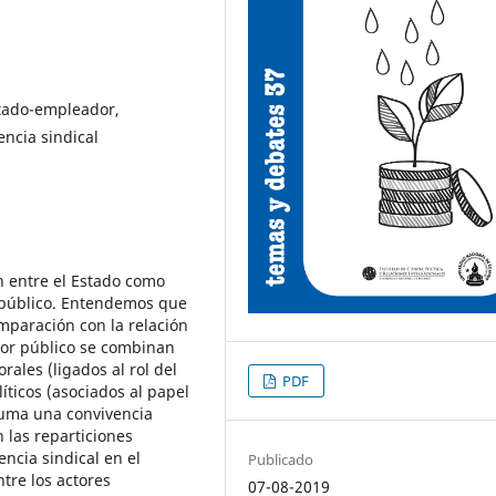
stado-empleador,
encia sindical
n entre el Estado como
 público. Entendemos que
omparación con la relación
ctor público se combinan
ales (ligados al rol del
PDF
íticos (asociados al papel
 suma una convivencia
 las reparticiones
encia sindical en el
Publicado
tre los actores
07-08-2019