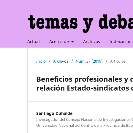
Actual
Acerca de
Archivos
Indexacion
Inicio
/
Archivos
/
Núm. 37 (2019)
/
Artículos
Beneficios profesionales y
relación Estado-sindicatos 
Santiago Duhalde
Investigador del Consejo Nacional de Investigaciones Cie
Universidad Nacional del Centro de la Provincia de Bue