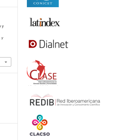
s y
 Y