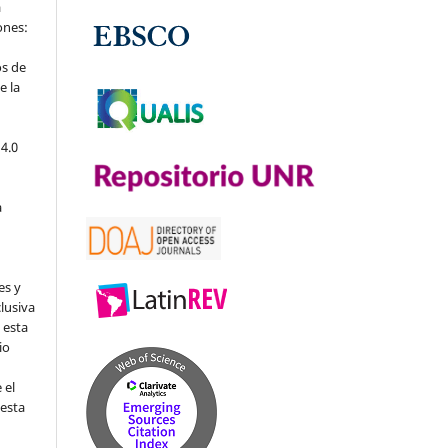
a
iones:
os de
e la
4.0
a
es y
clusiva
 esta
io
 el
 esta