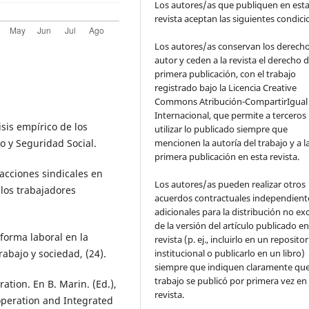
Los autores/as que publiquen en est
revista aceptan las siguientes condic
Los autores/as conservan los derech
autor y ceden a la revista el derecho d
primera publicación, con el trabajo
registrado bajo la Licencia Creative
Commons Atribución-CompartirIgual 
Internacional, que permite a terceros
isis empírico de los
utilizar lo publicado siempre que
o y Seguridad Social.
mencionen la autoría del trabajo y a l
primera publicación en esta revista.
acciones sindicales en
Los autores/as pueden realizar otros
 los trabajadores
acuerdos contractuales independient
adicionales para la distribución no ex
de la versión del artículo publicado en
eforma laboral en la
revista (p. ej., incluirlo en un repositor
abajo y sociedad, (24).
institucional o publicarlo en un libro)
siempre que indiquen claramente que
trabajo se publicó por primera vez en
ation. En B. Marin. (Ed.),
revista.
operation and Integrated