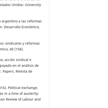
Estados Unidos: University
mo argentino a las reformas
. Desarrollo Económico,
mo: sindicatos y reformas
mico, 40 (158).
a, acción sindical e
poyado en el análisis de
z. Papers. Revista de
016). Political exchange,
s in a time of austerity:
ean Review of Labour and