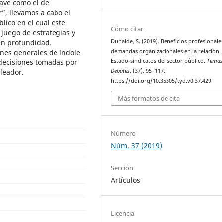
lave como el de
r”, llevamos a cabo el
lico en el cual este
Cómo citar
l juego de estrategias y
en profundidad.
Duhalde, S. (2019). Beneficios profesionale
ones generales de índole
demandas organizacionales en la relación
 decisiones tomadas por
Estado-sindicatos del sector público.
Temas
pleador.
Debates
, (37), 95–117.
https://doi.org/10.35305/tyd.v0i37.429
Más formatos de cita
Número
Núm. 37 (2019)
Sección
Artículos
Licencia