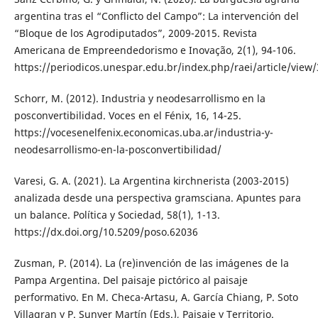
argentina tras el “Conflicto del Campo”: La intervención del
“Bloque de los Agrodiputados”, 2009-2015. Revista
Americana de Empreendedorismo e Inovação, 2(1), 94-106.
https://periodicos.unespar.edu.br/index.php/raei/article/view
Schorr, M. (2012). Industria y neodesarrollismo en la
posconvertibilidad. Voces en el Fénix, 16, 14-25.
https://vocesenelfenix.economicas.uba.ar/industria-y-
neodesarrollismo-en-la-posconvertibilidad/
Varesi, G. A. (2021). La Argentina kirchnerista (2003-2015)
analizada desde una perspectiva gramsciana. Apuntes para
un balance. Política y Sociedad, 58(1), 1-13.
https://dx.doi.org/10.5209/poso.62036
Zusman, P. (2014). La (re)invención de las imágenes de la
Pampa Argentina. Del paisaje pictórico al paisaje
performativo. En M. Checa-Artasu, A. García Chiang, P. Soto
Villagran y P. Sunyer Martín (Eds.), Paisaje y Territorio.