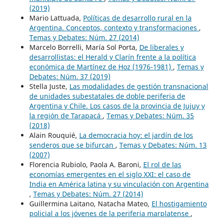
(2019)
Mario Lattuada,
Políticas de desarrollo rural en la
Argentina. Conceptos, contexto y transformaciones
,
Temas y Debates: Núm. 27 (2014)
Marcelo Borrelli, María Sol Porta,
De liberales y
desarrollistas: el Herald y Clarín frente a la política
económica de Martínez de Hoz (1976-1981)
,
Temas y
Debates: Núm. 37 (2019)
Stella Juste,
Las modalidades de gestión transnacional
de unidades subestatales de doble periferia de
Argentina y Chile. Los casos de la provincia de Jujuy y
la región de Tarapacá
,
Temas y Debates: Núm. 35
(2018)
Alain Rouquié,
La democracia hoy: el jardín de los
senderos que se bifurcan
,
Temas y Debates: Núm. 13
(2007)
Florencia Rubiolo, Paola A. Baroni,
El rol de las
economías emergentes en el siglo XXI: el caso de
India en América latina y su vinculación con Argentina
,
Temas y Debates: Núm. 27 (2014)
Guillermina Laitano, Natacha Mateo,
El hostigamiento
policial a los jóvenes de la periferia marplatense
,