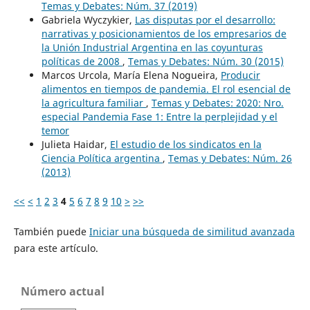
Temas y Debates: Núm. 37 (2019)
Gabriela Wyczykier,
Las disputas por el desarrollo:
narrativas y posicionamientos de los empresarios de
la Unión Industrial Argentina en las coyunturas
políticas de 2008
,
Temas y Debates: Núm. 30 (2015)
Marcos Urcola, María Elena Nogueira,
Producir
alimentos en tiempos de pandemia. El rol esencial de
la agricultura familiar
,
Temas y Debates: 2020: Nro.
especial Pandemia Fase 1: Entre la perplejidad y el
temor
Julieta Haidar,
El estudio de los sindicatos en la
Ciencia Política argentina
,
Temas y Debates: Núm. 26
(2013)
<<
<
1
2
3
4
5
6
7
8
9
10
>
>>
También puede
Iniciar una búsqueda de similitud avanzada
para este artículo.
Número actual