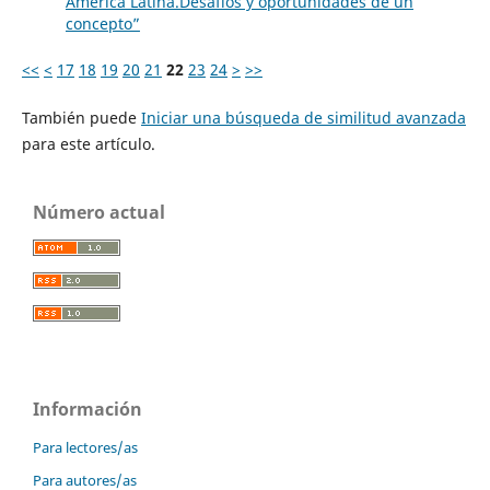
América Latina.Desafíos y oportunidades de un
concepto”
<<
<
17
18
19
20
21
22
23
24
>
>>
También puede
Iniciar una búsqueda de similitud avanzada
para este artículo.
Número actual
Información
Para lectores/as
Para autores/as