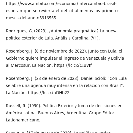
https://www.ambito.com/economia/intercambio-brasil-
esperan-que-se-revierta-el-deficit-al menos-los-primeros-
meses-del-ano-n5916565
Rodrigues, G. (2023). ¿Autonomía pragmática? La nueva
política exterior de Lula. Análisis Carolina, 7(1).
Rosemberg, J. (6 de noviembre de 2022). Junto con Lula, el
Gobierno quiere impulsar el ingreso de Venezuela y Bolivia
al Mercosur. La Nación. https://lc.cx/CIuVIf
Rosemberg, J. (23 de enero de 2023). Daniel Scioli: “Con Lula
se abre una agenda muy intensa en la relación con Brasil”.
La Nación. https://lc.cx/uDHh22
Russell, R. (1990). Política Exterior y toma de decisiones en
América Latina. Buenos Aires, Argentina: Grupo Editor
Lationamericano.
Schelp, A. (17 de marzo de 2020). La política exterior