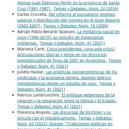
Ateneo Juan Domingo Perón en la provincia de Santa
Cruz (1981-1987)
,
Temas y Debates: Núm. 32 (2016)
Carlos Crucella,
Del infierno al purgatorio: empleo,
salarios y distribución del ingreso en el Gran Rosario
(2003-2007)
,
Temas y Debates: Núm. 18 (2009)
Adrián Pablo Berardi Spairani,
La militancia social en
Jujuy (1990-2015): un estudio de trayectorias
militantes
,
Temas y Debates: Núm. 41 (2021)
Mariana Cané,
Cinco presidentes: ¿una sola crisis?
Articulaciones tópicas y ethos en los discursos
presidenciales de fines de 2001 en Argentina
,
Temas
y Debates: Núm. 41 (2021)
Julieta Haidar,
Las prácticas socioeconómicas de los
sindicatos y la economía obrera. Aportes teórico-
metodológicos desde un estudio de caso
,
Temas y
Debates: Núm. 41 (2021)
Patricia Lambruschini,
El enfoque weberiano de la
relación y la separación entre la Iglesia y el Estado
,
Temas y Debates: Núm. 41 (2021)
Florencia Ríspolo,
Los discursos de Kirchner y su
vínculo con el republicanismo
,
Temas y Debates:
Núm. 43 (2022): Dossier “Tradiciones políticas en