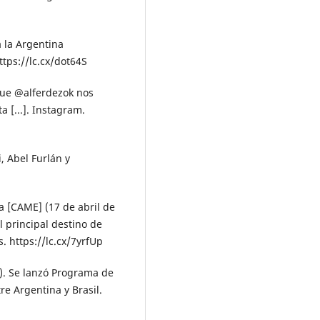
a la Argentina
ttps://lc.cx/dot64S
 que @alferdezok nos
a [...]. Instagram.
i, Abel Furlán y
 [CAME] (17 de abril de
 principal destino de
 https://lc.cx/7yrfUp
). Se lanzó Programa de
re Argentina y Brasil.