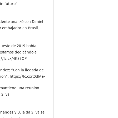
in futuro”.
dente analizó con Daniel
o embajador en Brasil.
puesto de 2019 había
 estamos dedicándole
://lc.cx/4K8EOP
ndez: “Con la llegada de
ión”. https://lc.cx/t0dMe-
e mantiene una reunión
 Silva.
nández y Lula da Silva se