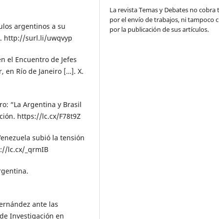
La revista Temas y Debates no cobra 
por el envío de trabajos, ni tampoco 
culos argentinos a su
por la publicación de sus artículos.
 http://surl.li/uwqvyp
en el Encuentro de Jefes
 en Río de Janeiro […]. X.
ro: “La Argentina y Brasil
ión. https://lc.cx/F78t9Z
 Venezuela subió la tensión
s://lc.cx/_qrmIB
Argentina.
 Fernández ante las
 de Investigación en