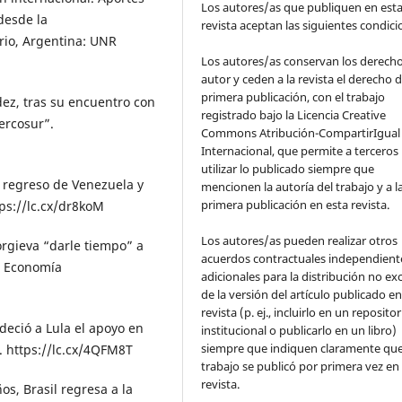
Los autores/as que publiquen en est
 desde la
revista aceptan las siguientes condic
rio, Argentina: UNR
Los autores/as conservan los derech
autor y ceden a la revista el derecho d
primera publicación, con el trabajo
ez, tras su encuentro con
registrado bajo la Licencia Creative
Mercosur”.
Commons Atribución-CompartirIgual 
Internacional, que permite a terceros
utilizar lo publicado siempre que
 regreso de Venezuela y
mencionen la autoría del trabajo y a l
primera publicación en esta revista.
ps://lc.cx/dr8koM
Los autores/as pueden realizar otros
orgieva “darle tiempo” a
acuerdos contractuales independient
. Economía
adicionales para la distribución no ex
de la versión del artículo publicado en
revista (p. ej., incluirlo en un repositor
deció a Lula el apoyo en
institucional o publicarlo en un libro)
siempre que indiquen claramente que
a. https://lc.cx/4QFM8T
trabajo se publicó por primera vez en
revista.
s, Brasil regresa a la