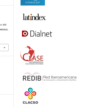
ño del
ebates
,