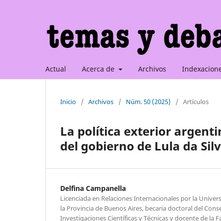
Actual
Acerca de
Archivos
Indexacion
Inicio
/
Archivos
/
Núm. 50 (2025)
/
Artículos
La política exterior argent
del gobierno de Lula da Silv
Delfina Campanella
Licenciada en Relaciones Internacionales por la Univer
la Provincia de Buenos Aires, becaria doctoral del Cons
Investigaciones Científicas y Técnicas y docente de la