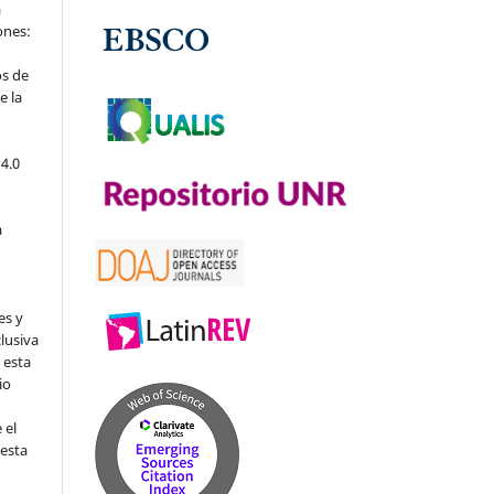
a
iones:
os de
e la
4.0
a
es y
clusiva
 esta
io
 el
 esta