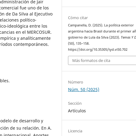
administración de Jair
comercial fue uno de los
ión de Da Silva al Ejecutivo
Cómo citar
elaciones político-
ico-ideológica entre los
Campanella, D. (2025). La política exterior
licancias en el MERCOSUR.
argentina hacia Brasil durante el primer a
empírica y analíticamente
gobierno de Lula da Silva (2023).
Temas Y D
períodos contemporáneos.
(50), 135–158.
https://doi.org/10.35305/tyd.vi50.702
Más formatos de cita
bles.
Número
Núm. 50 (2025)
Sección
Artículos
 Modelo de desarrollo y
ación de su relación. En A.
Licencia
n internacional. Aportes