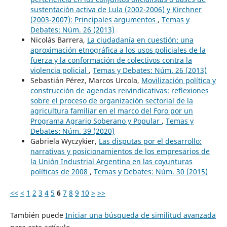
sustentación activa de Lula (2002-2006) y Kirchner
(2003-2007): Principales argumentos
,
Temas y
Debates: Núm. 26 (2013)
Nicolás Barrera,
La ciudadanía en cuestión: una
aproximación etnográfica a los usos policiales de la
fuerza y la conformación de colectivos contra la
violencia policial
,
Temas y Debates: Núm. 26 (2013)
Sebastián Pérez, Marcos Urcola,
Movilización política y
construcción de agendas reivindicativas: reflexiones
sobre el proceso de organización sectorial de la
agricultura familiar en el marco del Foro por un
Programa Agrario Soberano y Popular
,
Temas y
Debates: Núm. 39 (2020)
Gabriela Wyczykier,
Las disputas por el desarrollo:
narrativas y posicionamientos de los empresarios de
la Unión Industrial Argentina en las coyunturas
políticas de 2008
,
Temas y Debates: Núm. 30 (2015)
<<
<
1
2
3
4
5
6
7
8
9
10
>
>>
También puede
Iniciar una búsqueda de similitud avanzada