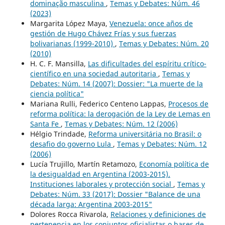
dominação masculina
,
Temas y Debates: Núm. 46
(2023)
Margarita López Maya,
Venezuela: once años de
gestión de Hugo Chávez Frías y sus fuerzas
bolivarianas (1999-2010)
,
Temas y Debates: Núm. 20
(2010)
H. C. F. Mansilla,
Las dificultades del espíritu crítico-
científico en una sociedad autoritaria
,
Temas y
Debates: Núm. 14 (2007): Dossier: "La muerte de la
ciencia política"
Mariana Rulli, Federico Centeno Lappas,
Procesos de
reforma política: la derogación de la Ley de Lemas en
Santa Fe
,
Temas y Debates: Núm. 12 (2006)
Hélgio Trindade,
Reforma universitária no Brasil: o
desafio do governo Lula
,
Temas y Debates: Núm. 12
(2006)
Lucía Trujillo, Martín Retamozo,
Economía política de
la desigualdad en Argentina (2003-2015).
Instituciones laborales y protección social
,
Temas y
Debates: Núm. 33 (2017): Dossier "Balance de una
década larga: Argentina 2003-2015"
Dolores Rocca Rivarola,
Relaciones y definiciones de
pertenencia en los conjuntos oficialistas o bases de