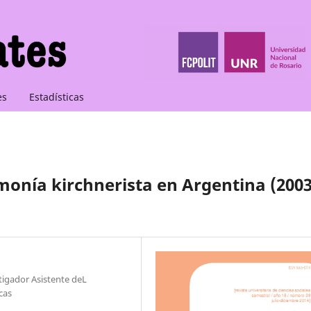
es
Estadísticas
monía kirchnerista en Argentina (2003
tigador Asistente deL
cas