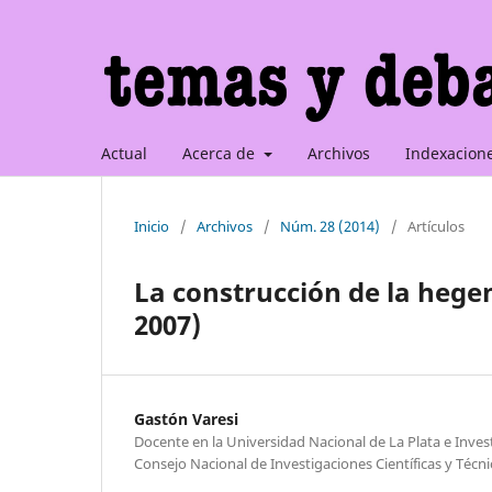
Actual
Acerca de
Archivos
Indexacion
Inicio
/
Archivos
/
Núm. 28 (2014)
/
Artículos
La construcción de la hege
2007)
Gastón Varesi
Docente en la Universidad Nacional de La Plata e Inves
Consejo Nacional de Investigaciones Científicas y Técni