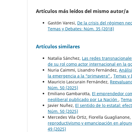
Artículos más leídos del mismo autor/a
Gastón Varesi,
De la crisis del régimen ne
Temas y Debates: Núm. 35 (2018)
Artículos similares
Natalia Sánchez,
Las redes transnacionales
de su rol como actor internacional en la 
Nuria Caimmi, Lisandro Fernández,
Anális
la emergencia a la “primavera”
,
Temas y 
Mauricio Lascurain Fernández,
Reevaluand
Núm. 50 (2025)
Emiliano Gambarotta,
El emprendedor como 
neoliberal publicado por La Nación
,
Temas
Javier Nuñez,
El sentido de lo estatal: efe
Núm. 50 (2025)
Mercedes Vila Ortiz, Fiorella Guaglianone,
reproductivismo y emancipación en algun
49 (2025)