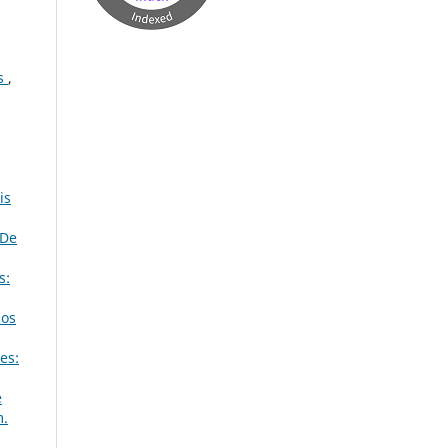
os
,
is
 De
s:
hos
es:
e
m.