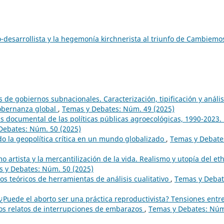
o-desarrollista y la hegemonía kirchnerista al triunfo de Cambiem
 de gobiernos subnacionales. Caracterización, tipificación y anális
gobernanza global
,
Temas y Debates: Núm. 49 (2025)
is documental de las políticas públicas agroecológicas, 1990-2023.
Debates: Núm. 50 (2025)
o la geopolítica crítica en un mundo globalizado
,
Temas y Debate
artista y la mercantilización de la vida. Realismo y utopía del et
 y Debates: Núm. 50 (2025)
ctos teóricos de herramientas de análisis cualitativo
,
Temas y Debat
¿Puede el aborto ser una práctica reproductivista? Tensiones entr
os relatos de interrupciones de embarazos
,
Temas y Debates: Nú