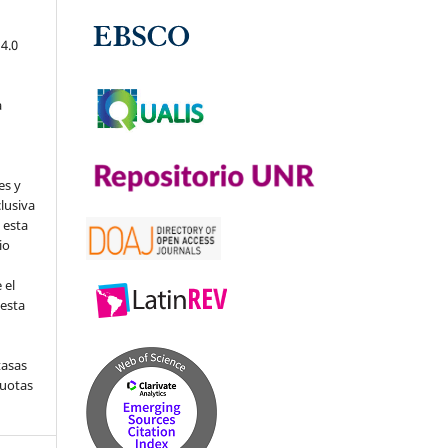
4.0
a
es y
clusiva
 esta
io
 el
 esta
tasas
cuotas