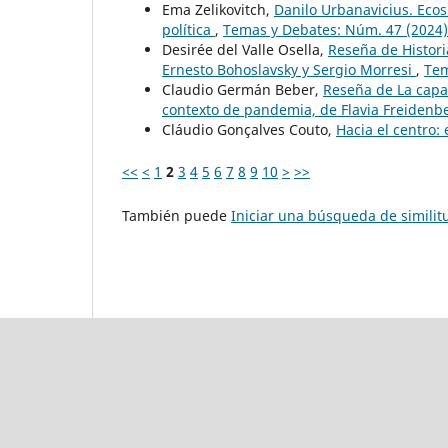
Ema Zelikovitch,
Danilo Urbanavicius. Ecos
política
,
Temas y Debates: Núm. 47 (2024)
Desirée del Valle Osella,
Reseña de Historia
Ernesto Bohoslavsky y Sergio Morresi
,
Tem
Claudio Germán Beber,
Reseña de La capac
contexto de pandemia, de Flavia Freidenb
Cláudio Gonçalves Couto,
Hacia el centro: 
<<
<
1
2
3
4
5
6
7
8
9
10
>
>>
También puede
Iniciar una búsqueda de simili