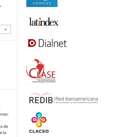
3-
a
iones:
os de
e la