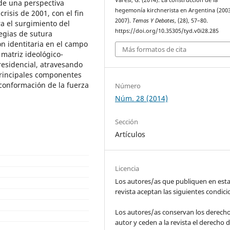
Varesi, G. (2014). La construcción de la
de una perspectiva
hegemonía kirchnerista en Argentina (200
risis de 2001, con el fin
2007).
Temas Y Debates
, (28), 57–80.
ra el surgimiento del
https://doi.org/10.35305/tyd.v0i28.285
tegias de sutura
n identitaria en el campo
Más formatos de cita
 matriz ideológico-
presidencial, atravesando
principales componentes
 conformación de la fuerza
Número
Núm. 28 (2014)
Sección
Artículos
Licencia
Los autores/as que publiquen en est
revista aceptan las siguientes condic
Los autores/as conservan los derech
autor y ceden a la revista el derecho d