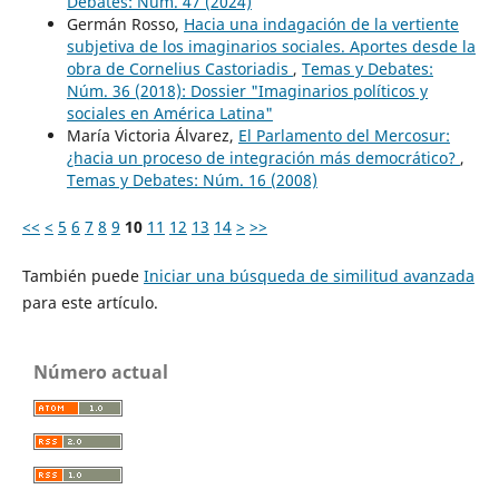
Debates: Núm. 47 (2024)
Germán Rosso,
Hacia una indagación de la vertiente
subjetiva de los imaginarios sociales. Aportes desde la
obra de Cornelius Castoriadis
,
Temas y Debates:
Núm. 36 (2018): Dossier "Imaginarios políticos y
sociales en América Latina"
María Victoria Álvarez,
El Parlamento del Mercosur:
¿hacia un proceso de integración más democrático?
,
Temas y Debates: Núm. 16 (2008)
<<
<
5
6
7
8
9
10
11
12
13
14
>
>>
También puede
Iniciar una búsqueda de similitud avanzada
para este artículo.
Número actual