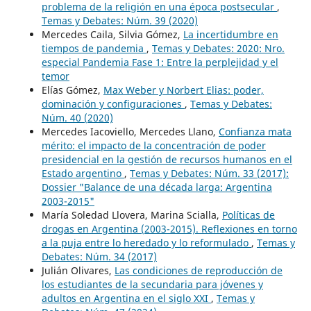
problema de la religión en una época postsecular
,
Temas y Debates: Núm. 39 (2020)
Mercedes Caila, Silvia Gómez,
La incertidumbre en
tiempos de pandemia
,
Temas y Debates: 2020: Nro.
especial Pandemia Fase 1: Entre la perplejidad y el
temor
Elías Gómez,
Max Weber y Norbert Elias: poder,
dominación y configuraciones
,
Temas y Debates:
Núm. 40 (2020)
Mercedes Iacoviello, Mercedes Llano,
Confianza mata
mérito: el impacto de la concentración de poder
presidencial en la gestión de recursos humanos en el
Estado argentino
,
Temas y Debates: Núm. 33 (2017):
Dossier "Balance de una década larga: Argentina
2003-2015"
María Soledad Llovera, Marina Scialla,
Políticas de
drogas en Argentina (2003-2015). Reflexiones en torno
a la puja entre lo heredado y lo reformulado
,
Temas y
Debates: Núm. 34 (2017)
Julián Olivares,
Las condiciones de reproducción de
los estudiantes de la secundaria para jóvenes y
adultos en Argentina en el siglo XXI
,
Temas y