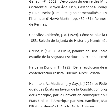
Genet, J.-P. (2003). L’évolution du genre des Mir
Occident au Moyen Âge. En S. Cassagnes-Brouque
y L. Rousselot (Dirs.), Religion et mentalités a
l'honneur d'Hervé Martin (pp. 439-451). Rennes:
de Rennes.
González Calderón, J. A. (1929). Cómo se hizo la
1853. Boletín de la Junta de Historia y Numismát
Grelot, P. (1968). La Biblia, palabra de Dios. Int
estudio de la Sagrada Escritura. Barcelona: Herd
Halperín Donghi, T. (1985). De la revolución de 
confederación rosista. Buenos Aires: Losada.
Hamilton, A.; Madison, J. y Gay, J. (1792). Le Féd
quelques Écrits en faveur de la Constitution pr
del'Amérique, par la Convention convoquée en 1
États-Unis de l'Amérique par Mm. Hamilton, Mad
l'État de New-York, 2 vols. París: Buisson.