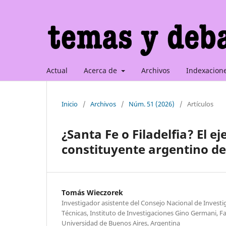
Actual
Acerca de
Archivos
Indexacion
Inicio
/
Archivos
/
Núm. 51 (2026)
/
Artículos
¿Santa Fe o Filadelfia? El
constituyente argentino de
Tomás Wieczorek
Investigador asistente del Consejo Nacional de Investig
Técnicas, Instituto de Investigaciones Gino Germani, Fa
Universidad de Buenos Aires, Argentina