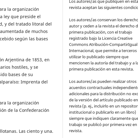
Los autores/as que publiquen en est
revista aceptan las siguientes condic
para la organización
la ley que preside el
Los autores/as conservan los derech
, y del tratado litoral del
autor y ceden a la revista el derecho d
a, aumentada de muchos
primera publicación, con el trabajo
registrado bajo la Licencia Creative
ncebido según las bases
Commons Atribución-CompartirIgual 
Internacional, que permite a terceros
utilizar lo publicado siempre que
ión Arjentina de 1853, en
mencionen la autoría del trabajo y a l
rios hostiles, y se
primera publicación en esta revista.
sido bases de su
Los autores/as pueden realizar otros
alparaíso: Imprenta del
acuerdos contractuales independient
adicionales para la distribución no ex
de la versión del artículo publicado en
para la organización
revista (p. ej., incluirlo en un repositor
ción de la Confederación
institucional o publicarlo en un libro)
siempre que indiquen claramente que
trabajo se publicó por primera vez en
revista.
illotanas. Las ciento y una.