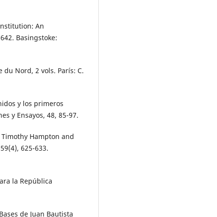
nstitution: An
1642. Basingstoke:
 du Nord, 2 vols. París: C.
nidos y los primeros
es y Ensayos, 48, 85-97.
 to Timothy Hampton and
 59(4), 625-633.
para la República
 Bases de Juan Bautista