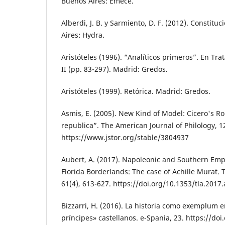
Buenos Aires: Emecé.
Alberdi, J. B. y Sarmiento, D. F. (2012). Constituc
Aires: Hydra.
Aristóteles (1996). “Analíticos primeros”. En Tr
II (pp. 83-297). Madrid: Gredos.
Aristóteles (1999). Retórica. Madrid: Gredos.
Asmis, E. (2005). New Kind of Model: Cicero's R
republica”. The American Journal of Philology, 1
https://www.jstor.org/stable/3804937
Aubert, A. (2017). Napoleonic and Southern Empi
Florida Borderlands: The case of Achille Murat. 
61(4), 613-627. https://doi.org/10.1353/tla.2017
Bizzarri, H. (2016). La historia como exemplum e
príncipes» castellanos. e-Spania, 23. https://doi