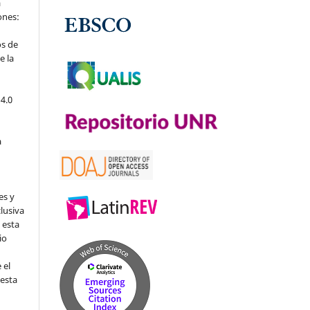
a
iones:
os de
e la
4.0
a
es y
clusiva
 esta
io
 el
 esta