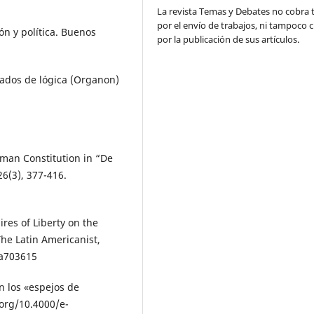
La revista Temas y Debates no cobra 
por el envío de trabajos, ni tampoco 
ión y política. Buenos
por la publicación de sus artículos.
atados de lógica (Organon)
oman Constitution in “De
26(3), 377-416.
res of Liberty on the
The Latin Americanist,
.a703615
n los «espejos de
.org/10.4000/e-