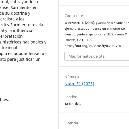
tual, subrayando la
tense. Sarmiento, en
de su doctrina y
Cómo citar
ralista y los
Wieczorek, T. (2026). ¿Santa Fe o Filadelfia?
erdi y Sarmiento revela
ejemplo estadounidense en el momento
al y la influencia
constituyente argentino de 1853.
Temas Y
terpretación
Debates
, (51), 37–55.
 históricos nacionales y
https://doi.org/10.35305/tyd.vi51.706
titucional
emplo estadounidense fue
Más formatos de cita
nto para justificar un
Número
Núm. 51 (2026)
Sección
bles.
Artículos
Licencia