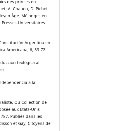
oirs des princes en
t, A. Chauou, D. Pichot
u Moyen Âge. Mélanges en
 Presses Universitaires
 Constitución Argentina en
ica Americana, 6, 53-72.
roducción teológica al
er.
independencia a la
éraliste, Ou Collection de
oposée aux États-Unis
787. Publiés dans les
isson et Gay, Citoyens de